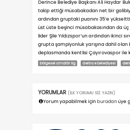
Derince Belediye Başkanı Ali Haydar Bu
takip ettiği müsabakadan net bir galibi
ardından gruptaki puanını 35’e yükseltti.
üst üste beşinci müsabakasından da üç 
lider Şile Yıldızspor’un ardından ikinci 
grupta şampiyonluk yarışına dahil olan
deplasmanda kentlisi Çayırovaspor ile k
bölgesel amatör lig
derince belediyesi
der
YORUMLAR
(İLK YORUMU SİZ YAZIN)
Yorum yapabilmek için
buradan
üye gi