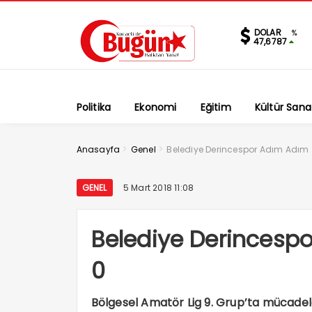
DOLAR
%
47,6787
Politika
Ekonomi
Eğitim
Kültür Sana
>
>
Anasayfa
Genel
Belediye Derincespor Adım Adım Z
GENEL
5 Mart 2018 11:08
Belediye Derincespo
0
Bölgesel Amatör Lig 9. Grup’ta mücade