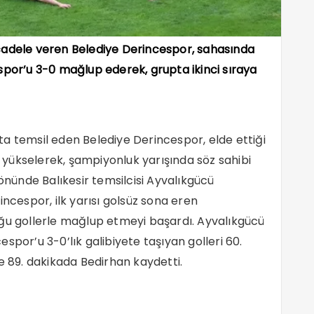
cadele veren Belediye Derincespor, sahasında
spor’u 3-0 mağlup ederek, grupta ikinci sıraya
p’ta temsil eden Belediye Derincespor, elde ettiği
ya yükselerek, şampiyonluk yarışında söz sahibi
 önünde Balıkesir temsilcisi Ayvalıkgücü
incespor, ilk yarısı golsüz sona eren
uğu gollerle mağlup etmeyi başardı. Ayvalıkgücü
spor’u 3-0’lık galibiyete taşıyan golleri 60.
e 89. dakikada Bedirhan kaydetti.