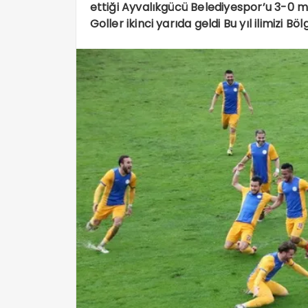
ettiği Ayvalıkgücü Belediyespor’u 3-0 ma
Goller ikinci yarıda geldi Bu yıl ilimizi B