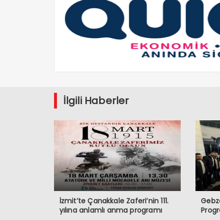
İlgili Haberler
İzmit’te Çanakkale Zaferi’nin 111.
Gebze
yılına anlamlı anma programı
Prog