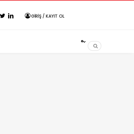
GİRİŞ / KAYIT OL
°