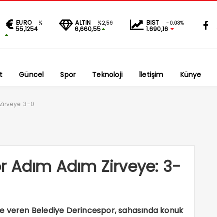
EURO
ALTIN
BIST
%
%2,59
-0.03%
55,1254
6,660,55
1.690,16
t
Güncel
Spor
Teknoloji
İletişim
Künye
irveye: 3-0
r Adım Adım Zirveye: 3-
le veren Belediye Derincespor, sahasında konuk