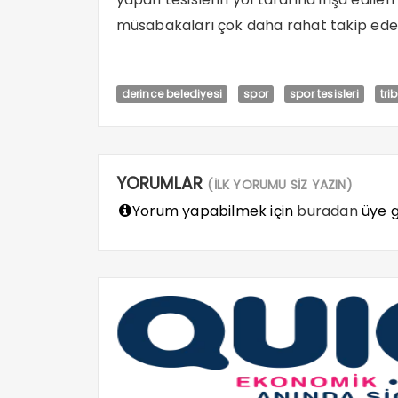
müsabakaları çok daha rahat takip edeb
derince belediyesi
spor
spor tesisleri
tri
YORUMLAR
(İLK YORUMU SİZ YAZIN)
Yorum yapabilmek için
buradan
üye gi