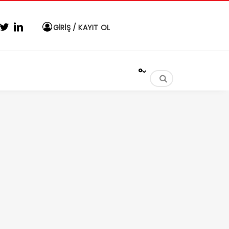
GİRİŞ / KAYIT OL
°