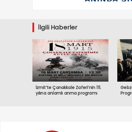
İlgili Haberler
İzmit’te Çanakkale Zaferi’nin 111.
Gebze
yılına anlamlı anma programı
Prog