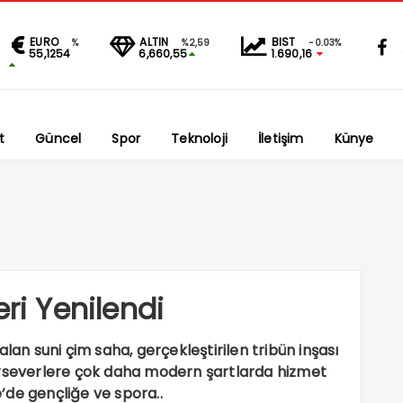
EURO
ALTIN
BIST
%
%2,59
-0.03%
55,1254
6,660,55
1.690,16
t
Güncel
Spor
Teknoloji
İletişim
Künye
eri Yenilendi
lan suni çim saha, gerçekleştirilen tribün inşası
orseverlere çok daha modern şartlarda hizmet
’de gençliğe ve spora..