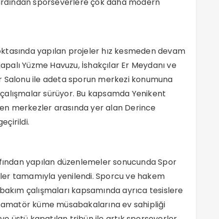
n ardından sporseverlere çok daha modern
oktasında yapılan projeler hız kesmeden devam
apalı Yüzme Havuzu, İshakçılar Er Meydanı ve
or Salonu ile adeta sporun merkezi konumuna
 çalışmalar sürüyor. Bu kapsamda Yenikent
en merkezler arasında yer alan Derince
eçirildi.
rafından yapılan düzenlemeler sonucunda Spor
rgüler tamamıyla yenilendi. Sporcu ve hakem
i bakım çalışmaları kapsamında ayrıca tesislere
li amatör küme müsabakalarına ev sahipliği
 ve üstü kapatılan tribün ile artık sporseverler