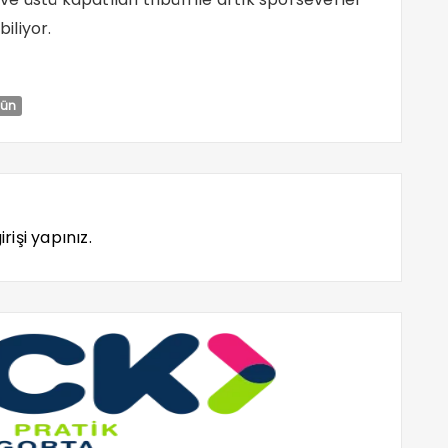
iliyor.
bün
rişi yapınız.