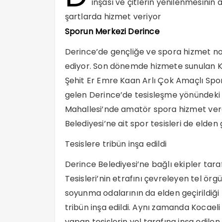
inşası ve çitlerin yenilenmesini
şartlarda hizmet veriyor
Sporun Merkezi Derince
Derince’de gençliğe ve spora hizmet n
ediyor. Son dönemde hizmete sunulan K
Şehit Er Emre Kaan Arlı Çok Amaçlı Sp
gelen Derince’de tesisleşme yönündeki
Mahallesi’nde amatör spora hizmet ver
Belediyesi’ne ait spor tesisleri de elden g
Tesislere tribün inşa edildi
Derince Belediyesi’ne bağlı ekipler ta
Tesisleri’nin etrafını çevreleyen tel ö
soyunma odalarının da elden geçirildiğ
tribün inşa edildi. Aynı zamanda Kocae
yapan tesislerin yol tarafına inşa edilen