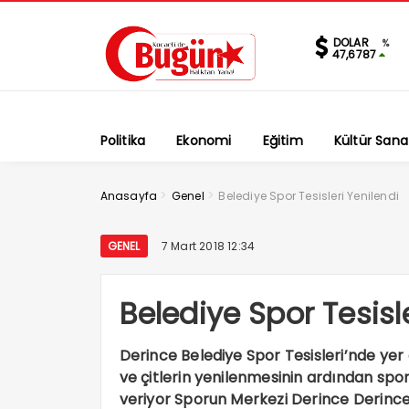
DOLAR
%
47,6787
Politika
Ekonomi
Eğitim
Kültür Sana
>
>
Anasayfa
Genel
Belediye Spor Tesisleri Yenilendi
GENEL
7 Mart 2018 12:34
Belediye Spor Tesisl
Derince Belediye Spor Tesisleri’nde yer a
ve çitlerin yenilenmesinin ardından sp
veriyor Sporun Merkezi Derince Derince