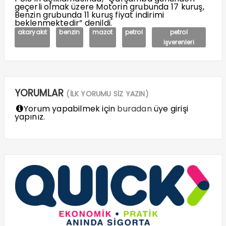
geçerli olmak üzere Motorin grubunda 17 kuruş,
Benzin grubunda 11 kuruş fiyat indirimi
beklenmektedir” denildi.
akaryakıt
benzin
mazot
petrol
petrol
işverenleri
YORUMLAR
(İLK YORUMU SİZ YAZIN)
Yorum yapabilmek için
buradan
üye girişi
yapınız.