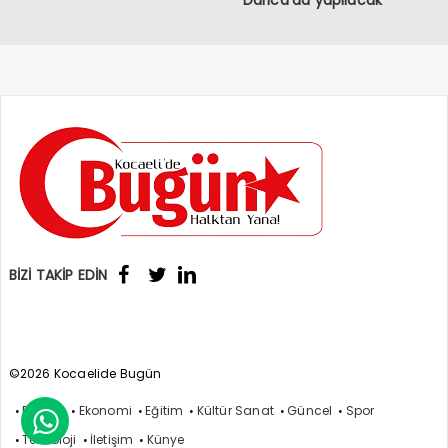
Darıca’da yapılacak
BİZİ TAKİP EDİN
©2026 Kocaelide Bugün
Politika
Ekonomi
Eğitim
Kültür Sanat
Güncel
Spor

Teknoloji
İletişim
Künye