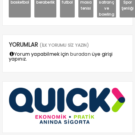
basketbol
beraberlik
futbol
masa
satranç
Spor
tenisi
ve
Şenliği
bowling
YORUMLAR
(İLK YORUMU SİZ YAZIN)
Yorum yapabilmek için
buradan
üye girişi
yapınız.