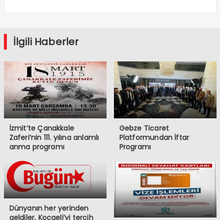
İlgili Haberler
İzmit’te Çanakkale
Gebze Ticaret
Zaferi’nin 111. yılına anlamlı
Platformundan İftar
anma programı
Programı
Dünyanın her yerinden
geldiler, Kocaeli’yi tercih