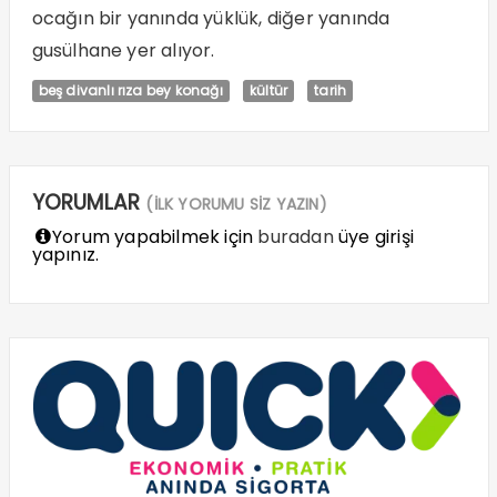
ocağın bir yanında yüklük, diğer yanında
gusülhane yer alıyor.
beş divanlı rıza bey konağı
kültür
tarih
YORUMLAR
(İLK YORUMU SİZ YAZIN)
Yorum yapabilmek için
buradan
üye girişi
yapınız.