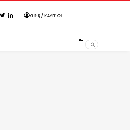
GİRİŞ / KAYIT OL
°