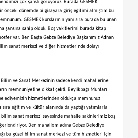
 kendimizi çok şanslı görüyoruz. Burada GESMEK
 Bir önceki dönemde bilgisayara giriş eğitimi almıştım bu
emnunum. GESMEK kurslarının yanı sıra burada bulunan
a şansına sahip olduk. Boş vakitlerimi burada kitap
mosfer var. Ben Başta Gebze Belediye Başkanımız Adnan
ilim sanat merkezi ve diğer hizmetlerinde dolayı
 Bilim ve Sanat Merkezinin sadece kendi mahallerine
arın memnuniyetine dikkat çekti. Beylikbağı Muhtarı
 belediyemizin hizmetlerinden oldukça memnunuz.
ı sıra eğitim ve kültür alanında da yaptığı yatımlarla
 bilim sanat merkezi sayesinde mahalle sakinlerimiz boş
 değerlendiriyor. Ben mahallem adına Gebze Belediye
ı bu güzel bilim sanat merkezi ve tüm hizmetleri için