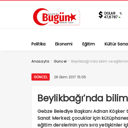
DOLAR
%
47,6787
Politika
Ekonomi
Eğitim
Kültür Sana
>
>
Anasayfa
Güncel
Beylikbağı’nda bilim ve eğitimin
GÜNCEL
26 Ekim 2017 15:05
Beylikbağı’nda bilim
Gebze Belediye Başkanı Adnan Köşker ta
Sanat Merkezi; çocuklar için kütüphanes
eğitim derslerinin yanı sıra yetişkinler 