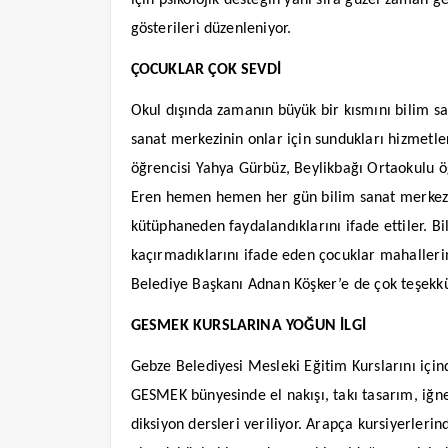
için psikolojik desteğin yanı sıra güzel zaman g
gösterileri düzenleniyor.
ÇOCUKLAR ÇOK SEVDİ
Okul dışında zamanın büyük bir kısmını bilim sa
sanat merkezinin onlar için sundukları hizmet
öğrencisi Yahya Gürbüz, Beylikbağı Ortaokulu ö
Eren hemen hemen her gün bilim sanat merkezi
kütüphaneden faydalandıklarını ifade ettiler. B
kaçırmadıklarını ifade eden çocuklar mahalleri
Belediye Başkanı Adnan Köşker’e de çok teşekkü
GESMEK KURSLARINA YOĞUN İLGİ
Gebze Belediyesi Mesleki Eğitim Kurslarını içi
GESMEK bünyesinde el nakışı, takı tasarım, iğne 
diksiyon dersleri veriliyor. Arapça kursiyerler