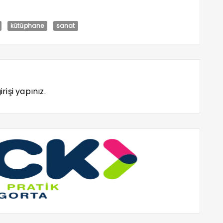
kütüphane
sanat
rişi yapınız.