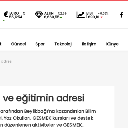
EURO
ALTIN
BIST
%
%2,59
-0.03%
55,1254
6,660,55
1.690,16
t
Güncel
Spor
Teknoloji
İletişim
Künye
 adresi
 ve eğitimin adresi
rafından Beylikbağı’na kazandırılan Bilim
i, Yaz Okulları, GESMEK kursları ve destek
için düzenlenen aktiviteler ve GESMEK..