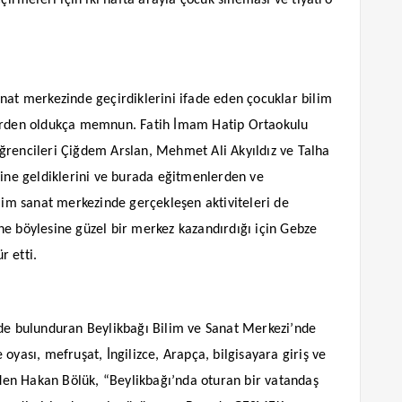
eçirmeleri için iki hafta arayla çocuk sineması ve tiyatro
nat merkezinde geçirdiklerini ifade eden çocuklar bilim
lerden oldukça memnun. Fatih İmam Hatip Ortaokulu
ğrencileri Çiğdem Arslan, Mehmet Ali Akyıldız ve Talha
ne geldiklerini ve burada eğitmenlerden ve
ilim sanat merkezinde gerçekleşen aktiviteleri de
ne böylesine güzel bir merkez kazandırdığı için Gebze
r etti.
nde bulunduran Beylikbağı Bilim ve Sanat Merkezi’nde
oyası, mefruşat, İngilizce, Arapça, bilgisayara giriş ve
inden Hakan Bölük, “Beylikbağı’nda oturan bir vatandaş