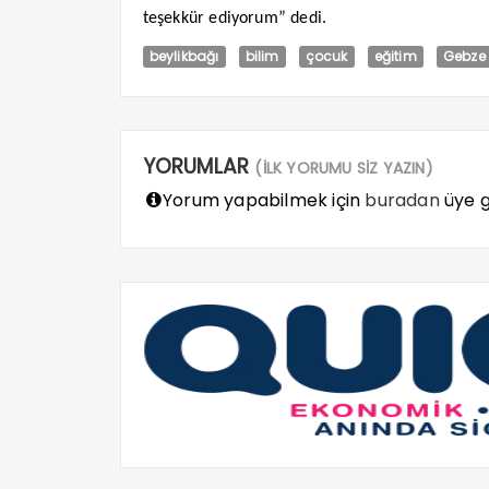
teşekkür ediyorum” dedi.
beylikbağı
bilim
çocuk
eğitim
Gebze
YORUMLAR
(İLK YORUMU SİZ YAZIN)
Yorum yapabilmek için
buradan
üye gi