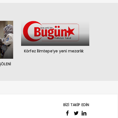
Körfez İlimtepe’ye yeni mezarlık
ŞÖLENİ
BİZİ TAKİP EDİN