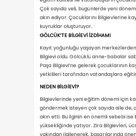
Çok sayıda veli, bugünlerde yeni dönem 
akın ediyor. Çocuklarını Bilgievlerine k
kuyruklar oluşturuyor.
GÖLCÜK’TE BİLGİEVİ İZDİHAMI
Kayıt yoğunluğu yaşayan merkezlerden b
Bilgievi oldu. Gölcüklü anne-babalar sa
Paşa Bilgievi’ne gelerek çocuklarının kayı
yetkilileri tarafından vatandaşlara eğiti
NEDEN BİLGİEVİ?
Bilgievlerinde yeni eğitim dönemi için ka
göndermek isteyen çok sayıda aile de, o
akın etti. Bu ilginin en önemli sebebi ise 
yüksekliğinde yatıyor. Zira Bilgievleri, ü
yakından ilgilenerek, başarılarında önem