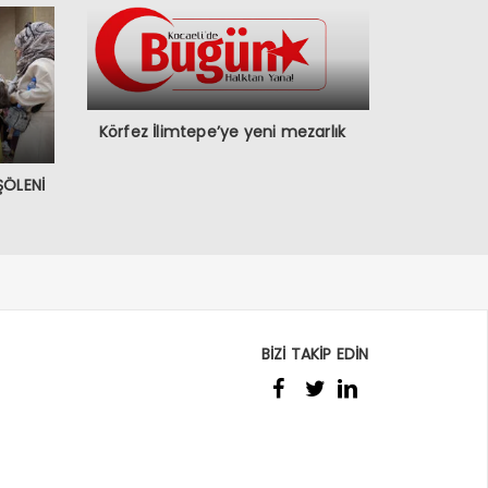
Körfez İlimtepe’ye yeni mezarlık
ŞÖLENİ
BİZİ TAKİP EDİN