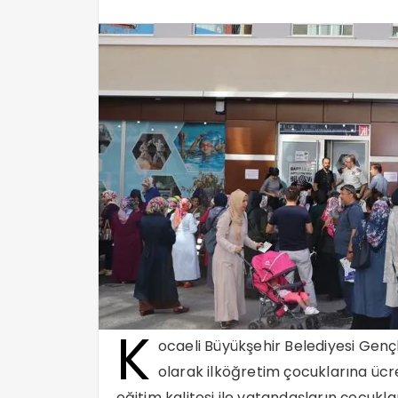
K
ocaeli Büyükşehir Belediyesi Gençl
olarak ilköğretim çocuklarına ücret
eğitim kalitesi ile vatandaşların çocukla