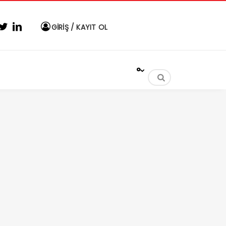
GİRİŞ / KAYIT OL
°