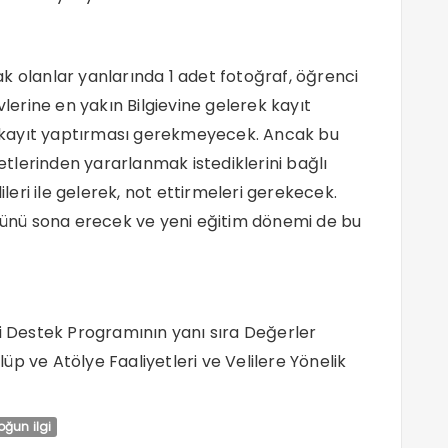
acak olanlar yanlarında 1 adet fotoğraf, öğrenci
vlerine en yakın Bilgievine gelerek kayıt
in kayıt yaptırması gerekmeyecek. Ancak bu
yetlerinden yararlanmak istediklerini bağlı
ileri ile gelerek, not ettirmeleri gerekecek.
 günü sona erecek ve yeni eğitim dönemi de bu
gi Destek Programının yanı sıra Değerler
ulüp ve Atölye Faaliyetleri ve Velilere Yönelik
oğun ilgi