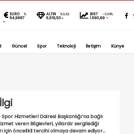
EURO
ALTIN
BIST
%
%0,42
-0.34%
54,9687
6,519,53
1.690,69
t
Güncel
Spor
Teknoloji
İletişim
Künye
lgi
 Spor Hizmetleri Dairesi Başkanlığı’na bağlı
met veren Bilgievleri, yıllardır sergilediği
rı için öncelikli tercihi olmaya devam ediyor…