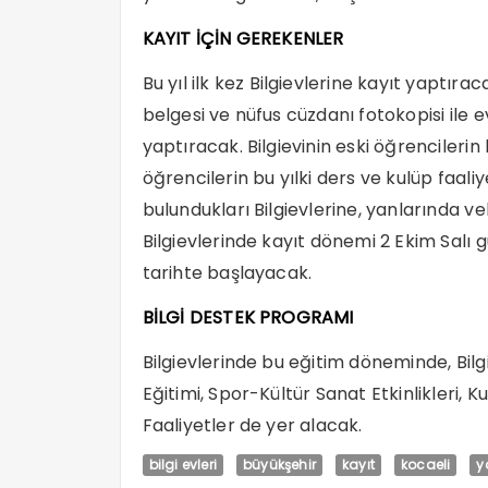
KAYIT İÇİN GEREKENLER
Bu yıl ilk kez Bilgievlerine kayıt yaptır
belgesi ve nüfus cüzdanı fotokopisi ile e
yaptıracak. Bilgievinin eski öğrenciler
öğrencilerin bu yılki ders ve kulüp faali
bulundukları Bilgievlerine, yanlarında vel
Bilgievlerinde kayıt dönemi 2 Ekim Salı
tarihte başlayacak.
BİLGİ DESTEK PROGRAMI
Bilgievlerinde bu eğitim döneminde, Bil
Eğitimi, Spor-Kültür Sanat Etkinlikleri, K
Faaliyetler de yer alacak.
bilgi evleri
büyükşehir
kayıt
kocaeli
y