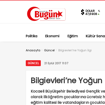
DOLAR
%
47,6908
Politika
Ekonomi
Eğitim
Kültür Sana
>
>
Anasayfa
Güncel
Bilgievleri’ne Yoğun İlgi
GÜNCEL
21 Eylül 2017 11:07
Bilgievleri’ne Yoğun İ
Kocaeli Büyükşehir Belediyesi Gençlik ve
olarak ilköğretim çocuklarına ücretsiz hiz
eğitim kalitesi ile vatandaşların çocukla