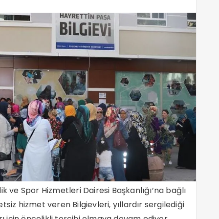
ik ve Spor Hizmetleri Dairesi Başkanlığı’na bağlı
siz hizmet veren Bilgievleri, yıllardır sergilediği
rı için öncelikli tercihi olmaya devam ediyor.