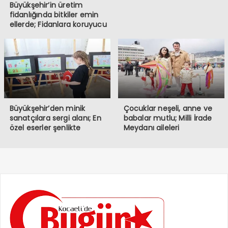
Büyükşehir’in üretim
fidanlığında bitkiler emin
ellerde; Fidanlara koruyucu
müdahale
Büyükşehir’den minik
Çocuklar neşeli, anne ve
sanatçılara sergi alanı; En
babalar mutlu; Milli İrade
özel eserler şenlikte
Meydanı aileleri
sergileniyor
buluşturuyor