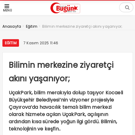
MENÜ
>
>
Anasayfa
Eğitim
Bilimin merkezine ziyaretçi akını yaşanıyor;
EĞITIM
7 Kasım 2025 11:46
Bilimin merkezine ziyaretçi
akını yaşanıyor;
UçakPark, bilim merakıyla dolup taşıyor Kocaeli
Büyükşehir Belediyesi’nin vizyoner projesiyle
Çayırova’da havacılık temalı bilim merkezi
olarak hizmete açılan UçakPark, açılışının
ardından kısa sürede yoğun ilgi gördü. Bilimin,
teknolojinin ve keşfin..