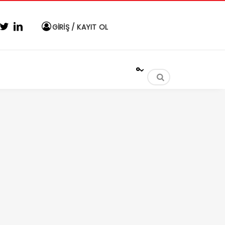
GİRİŞ / KAYIT OL
°