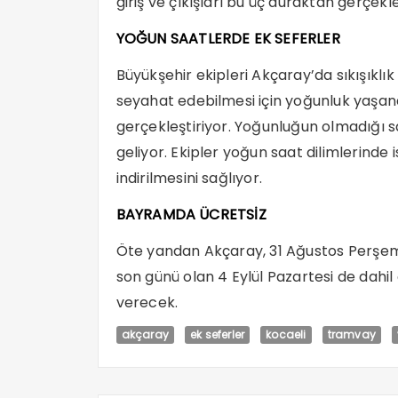
giriş ve çıkışları bu üç duraktan gerçekle
YOĞUN SAATLERDE EK SEFERLER
Büyükşehir ekipleri Akçaray’da sıkışıkl
seyahat edebilmesi için yoğunluk yaşan
gerçekleştiriyor. Yoğunluğun olmadığı s
geliyor. Ekipler yoğun saat dilimlerinde
indirilmesini sağlıyor.
BAYRAMDA ÜCRETSİZ
Öte yandan Akçaray, 31 Ağustos Perşe
son günü olan 4 Eylül Pazartesi de dahi
verecek.
akçaray
ek seferler
kocaeli
tramvay