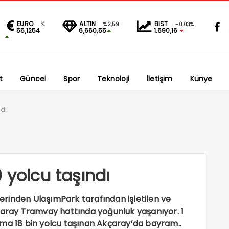
EURO
ALTIN
BIST
%
%2,59
-0.03%
55,1254
6,660,55
1.690,16
t
Güncel
Spor
Teknoloji
İletişim
Künye
ndı
 yolcu taşındı
klerinden UlaşımPark tarafından işletilen ve
kçaray Tramvay hattında yoğunluk yaşanıyor. 1
ama 18 bin yolcu taşınan Akçaray’da bayram..