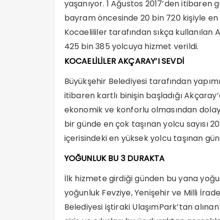
yaşanıyor. 1 Ağustos 2017’den itibaren 
bayram öncesinde 20 bin 720 kişiyle en 
Kocaelililer tarafından sıkça kullanıla
425 bin 385 yolcuya hizmet verildi.
KOCAELİLİLER AKÇARAY’I SEVDİ
Büyükşehir Belediyesi tarafından yapım
itibaren kartlı binişin başladığı Akçaray’
ekonomik ve konforlu olmasından dolay
bir günde en çok taşınan yolcu sayısı 20
içerisindeki en yüksek yolcu taşınan gün
YOĞUNLUK BU 3 DURAKTA
İlk hizmete girdiği günden bu yana yoğ
yoğunluk Fevziye, Yenişehir ve Milli İra
Belediyesi iştiraki UlaşımPark’tan alına