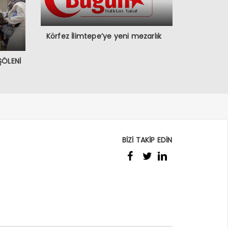
Körfez İlimtepe’ye yeni mezarlık
ŞÖLENİ
BİZİ TAKİP EDİN