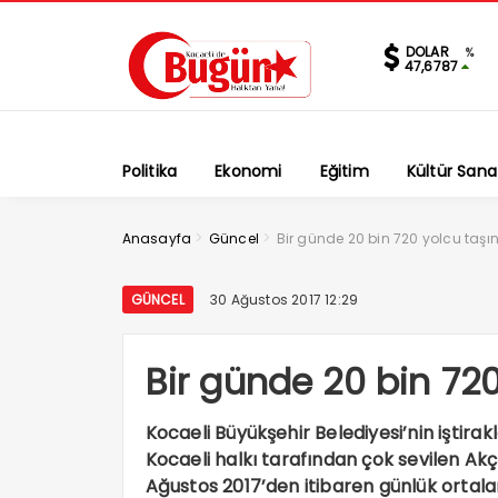
DOLAR
%
47,6787
Politika
Ekonomi
Eğitim
Kültür Sana
>
>
Anasayfa
Güncel
Bir günde 20 bin 720 yolcu taşı
GÜNCEL
30 Ağustos 2017 12:29
Bir günde 20 bin 720
Kocaeli Büyükşehir Belediyesi’nin iştira
Kocaeli halkı tarafından çok sevilen A
Ağustos 2017’den itibaren günlük ortal