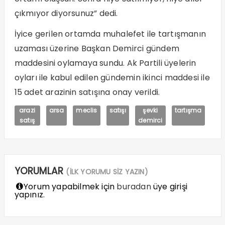
çıkmıyor diyorsunuz” dedi.
İyice gerilen ortamda muhalefet ile tartışmanın
uzaması üzerine Başkan Demirci gündem
maddesini oylamaya sundu. Ak Partili üyelerin
oyları ile kabul edilen gündemin ikinci maddesi ile
15 adet arazinin satışına onay verildi.
arazi
arsa
meclis
satışı
şevki
tartışma
satış
demirci
YORUMLAR
(İLK YORUMU SİZ YAZIN)
Yorum yapabilmek için
buradan
üye girişi
yapınız.