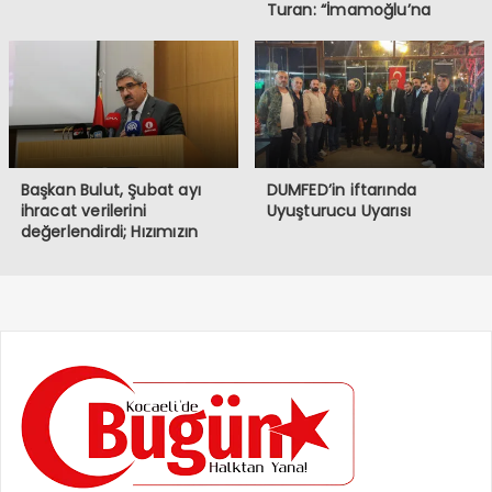
Turan: “İmamoğlu’na
Yapılanlar, Demokrasiye ve
Halkın İradesine
Müdahaledir”
Başkan Bulut, Şubat ayı
DUMFED’in iftarında
ihracat verilerini
Uyuşturucu Uyarısı
değerlendirdi; Hızımızın
kesildiği bir dönemden
geçiyoruz