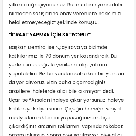
yıllarca uğraşıyorsunuz. Bu arsaların yerini dahi
bilmeden satışlarına onay verenlere hakkımızı
helal etmeyeceğiz” şeklinde konuştu.
“İCRAAT YAPMAK İÇİN SATIYORUZ”
Başkan Demirci ise “Çayırova’ya bizimde
katkılarımız ile 70 dönüm yer kazandırdık. Bu
yerleri satacağız ki yenilerini alıp yatırım
yapabilelim. Biz bir yandan satarken bir yandan
da yer alıyoruz. Sizin paha biçemediğiniz
arazilere ihalelerde alıcı bile çıkmıyor” dedi.
Uçar ise “Arsaları ihaleye çıkarıyorsunuz ihaleye
katılan yok diyorsunuz. Çiçeğin böceğin sosyal
medyadan reklamını yapacağınıza satışa
çıkardığınız arsanın reklamını yapında rekabet
ortamı oluşsun. Sonra niye satılmıyor, niye alıcı