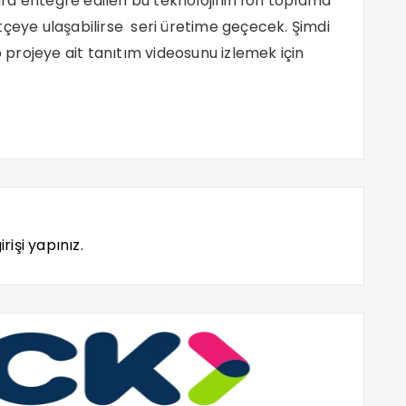
ra entegre edilen bu teknolojinin fon toplama
tçeye ulaşabilirse seri üretime geçecek. Şimdi
o projeye ait tanıtım videosunu izlemek için
rişi yapınız.