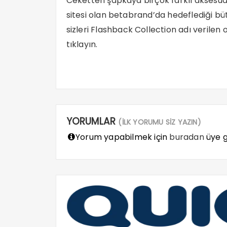
Ceketten şapkaya birçok farklı aksesua
sitesi olan betabrand’da hedeflediği bü
sizleri Flashback Collection adı verilen 
tıklayın.
YORUMLAR
(İLK YORUMU SİZ YAZIN)
Yorum yapabilmek için
buradan
üye gi