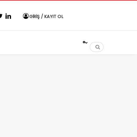
GİRİŞ / KAYIT OL
°