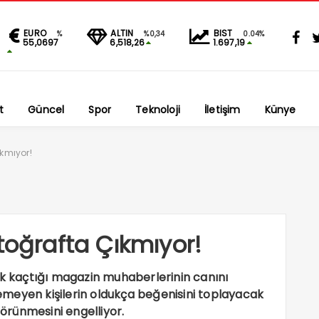
EURO
ALTIN
BIST
%
%0,34
0.04%
55,0697
6,518,26
1.697,19
t
Güncel
Spor
Teknoloji
İletişim
Künye
ıkmıyor!
toğrafta Çıkmıyor!
ak kaçtığı magazin muhaberlerinin canını
meyen kişilerin oldukça beğenisini toplayacak
görünmesini engelliyor.