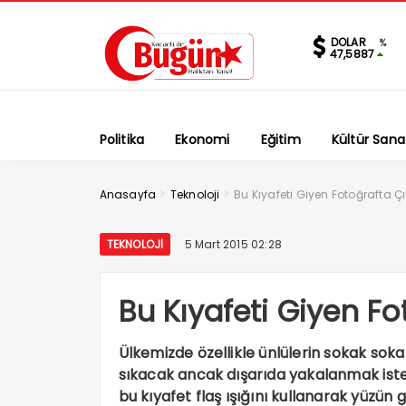
DOLAR
%
47,5887
Politika
Ekonomi
Eğitim
Kültür Sana
>
>
Anasayfa
Teknoloji
Bu Kıyafeti Giyen Fotoğrafta Ç
TEKNOLOJI
5 Mart 2015 02:28
Bu Kıyafeti Giyen Fo
Ülkemizde özellikle ünlülerin sokak sok
sıkacak ancak dışarıda yakalanmak iste
bu kıyafet flaş ışığını kullanarak yüzün 