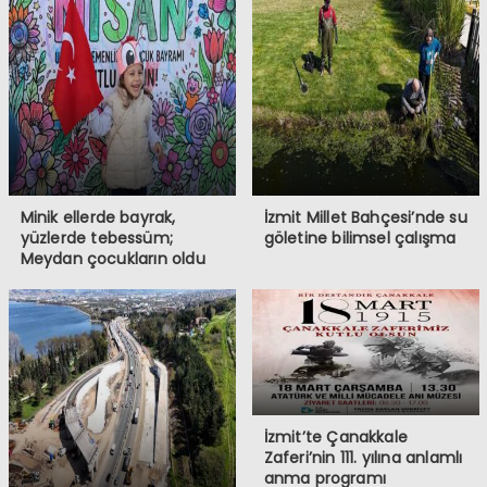
Minik ellerde bayrak,
İzmit Millet Bahçesi’nde su
yüzlerde tebessüm;
göletine bilimsel çalışma
Meydan çocukların oldu
İzmit’te Çanakkale
Zaferi’nin 111. yılına anlamlı
anma programı