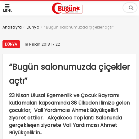
MENÜ
>
>
Anasayfa
Dünya
“Bugün salonumuzda çiçekler açtı”
DÜNYA
19 Nisan 2018 17:22
“Bugün salonumuzda çiçekler
açtı”
23 Nisan Ulusal Egemenlik ve Çocuk Bayramı
kutlamaları kapsamında 38 ülkeden ilimize gelen
çocuklar, Vali Yardımcısı Ahmet Büyükçelik’i
ziyaret ettiler. Akçakoca Toplantı Salonunda
gerçekleşen ziyarete Vali Yardımcısı Ahmet
Büyükçelik’in..