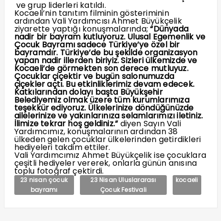
ve grup liderleri katıldı.
Kocaeli’nin tanıtım filminin gösteriminin
ardından Vali Yardımcısı Ahmet Büyükçelik
ziyarette yaptığı konuşmalarında;
“Dünyada
nadir bir bayram kutluyoruz. Ulusal Egemenlik ve
Çocuk Bayramı sadece Türkiye’ye özel bir
bayramdır. Türkiye’de bu şekilde organizasyon
yapan nadir illerden biriyiz. Sizleri ülkemizde ve
Kocaeli’de görmekten son derece mutluyuz.
Çocuklar çiçektir ve bugün salonumuzda
çiçekler açtı. Bu etkinliklerimiz devam edecek.
Katkılarından dolayı başta Büyükşehir
Belediyemiz olmak üzere tüm kurumlarımıza
teşekkür ediyoruz. Ülkelerinize döndüğünüzde
ailelerinize ve yakınlarınıza selamlarımızı iletiniz.
İlimize tekrar hoş geldiniz.”
diyen Sayın Vali
Yardımcımız, konuşmalarının ardından 38
ülkeden gelen çocuklar ülkelerinden getirdikleri
hediyeleri takdim ettiler.
Vali Yardımcımız Ahmet Büyükçelik ise çocuklara
çeşitli hediyeler vererek, onlarla günün anısına
toplu fotoğraf çektirdi.
23 nisan çocuk
23 Nisan Uluslararası
kocaeli
bayramı
Çocuk Festivali