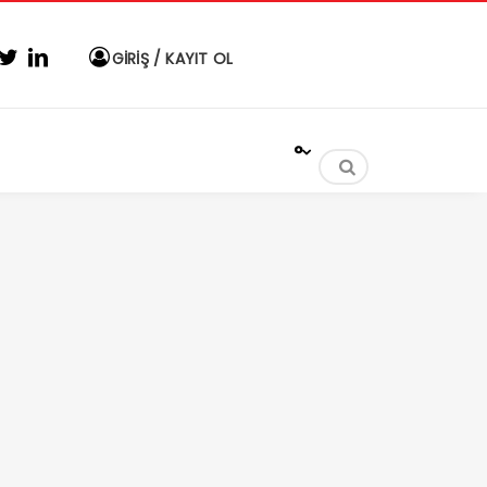
GİRİŞ / KAYIT OL
°