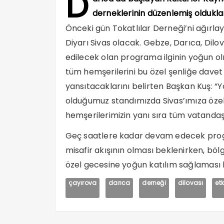
D
derneklerinin düzenlemiş oldukla
Önceki gün Tokatlılar Derneği’ni ağırlay
Diyarı Sivas olacak. Gebze, Darıca, Dilo
edilecek olan programa ilginin yoğun o
tüm hemşerilerini bu özel şenliğe davet 
yansıtacaklarını belirten Başkan Kuş: “
olduğumuz standımızda Sivas’ımıza özel
hemşerilerimizin yanı sıra tüm vatandaş
Geç saatlere kadar devam edecek program
misafir akışının olması beklenirken, böl
özel gecesine yoğun katılım sağlaması 
çayırova
darıca
derneği
dilovası
etk