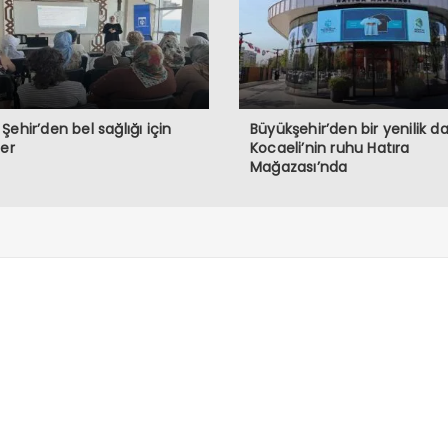
Şehir’den bel sağlığı için
Büyükşehir’den bir yenilik d
ler
Kocaeli’nin ruhu Hatıra
Mağazası’nda