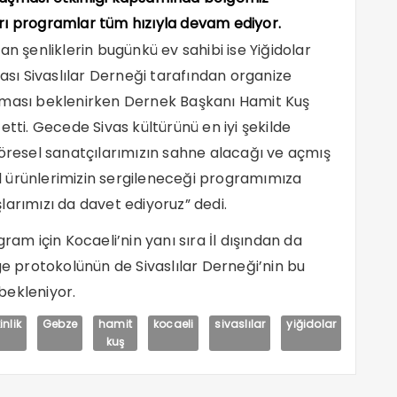
rı programlar tüm hızıyla devam ediyor.
an şenliklerin bugünkü ev sahibi ise Yiğidolar
vası Sivaslılar Derneği tarafından organize
lması beklenirken Dernek Başkanı Hamit Kuş
etti. Gecede Sivas kültürünü en iyi şekilde
Yöresel sanatçılarımızın sahne alacağı ve açmış
 ürünlerimizin sergileneceği programımıza
larımızı da davet ediyoruz” dedi.
 için Kocaeli’nin yanı sıra İl dışından da
ge protokolünün de Sivaslılar Derneği’nin bu
bekleniyor.
inlik
Gebze
hamit
kocaeli
sivaslılar
yiğidolar
kuş