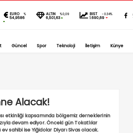
EURO
ALTIN
BIST
%
%0,09
-0.34%
54,9586
6,501,63
1.690,69
t
Güncel
Spor
Teknoloji
İletişim
Künye
hne Alacak!
ı etkinliği kapsamında bölgemiz derneklerinin
zıyla devam ediyor. Önceki gün Tokatlılar
ev sahibi ise Yiğidolar Diyarı Sivas olacak.