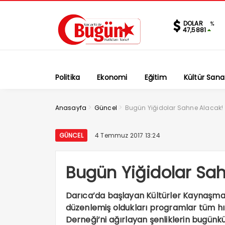
DOLAR
%
47,5881
Politika
Ekonomi
Eğitim
Kültür Sana
>
>
Anasayfa
Güncel
Bugün Yiğidolar Sahne Alacak!
GÜNCEL
4 Temmuz 2017 13:24
Bugün Yiğidolar Sa
Darıca’da başlayan Kültürler Kaynaşmas
düzenlemiş oldukları programlar tüm hı
Derneği’ni ağırlayan şenliklerin bugünkü 