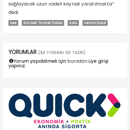
sağlayacak uzun vadeli kaynak yaratılmakta’’
dedi.
bes
Kocaeli Ticaret Odası
koto
necmi bulut
YORUMLAR
(İLK YORUMU SİZ YAZIN)
Yorum yapabilmek için
buradan
üye girişi
yapınız.