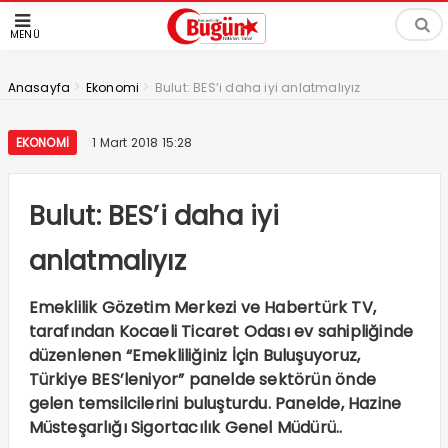
MENÜ
>
>
Anasayfa
Ekonomi
Bulut: BES’i daha iyi anlatmalıyız
EKONOMI
1 Mart 2018 15:28
Bulut: BES’i daha iyi
anlatmalıyız
Emeklilik Gözetim Merkezi ve Habertürk TV,
tarafından Kocaeli Ticaret Odası ev sahipliğinde
düzenlenen “Emekliliğiniz İçin Buluşuyoruz,
Türkiye BES’leniyor” panelde sektörün önde
gelen temsilcilerini buluşturdu. Panelde, Hazine
Müsteşarlığı Sigortacılık Genel Müdürü..