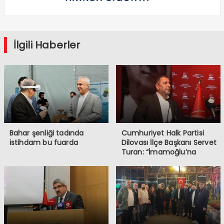
İlgili Haberler
Bahar şenliği tadında
Cumhuriyet Halk Partisi
istihdam bu fuarda
Dilovası İlçe Başkanı Servet
Turan: “İmamoğlu’na
Yapılanlar, Demokrasiye ve
Halkın İradesine
Müdahaledir”