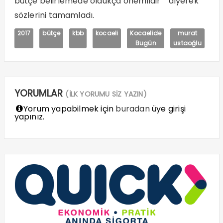
bütçe belirlemede oldukça önemlidir ‘’ diyerek
sözlerini tamamladı.
2017
bütçe
kbb
kocaeli
Kocaelide
murat
Bugün
ustaoğlu
YORUMLAR
(İLK YORUMU SİZ YAZIN)
Yorum yapabilmek için
buradan
üye girişi
yapınız.