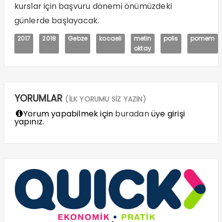
kurslar için başvuru dönemi önümüzdeki
günlerde başlayacak.
2017
2018
Gebze
kocaeli
metin
polis
pomem
oktay
YORUMLAR
(İLK YORUMU SİZ YAZIN)
Yorum yapabilmek için
buradan
üye girişi
yapınız.