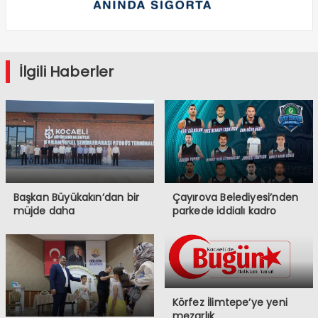
İlgili Haberler
Başkan Büyükakın’dan bir
Çayırova Belediyesi’nden
müjde daha
parkede iddialı kadro
Körfez İlimtepe’ye yeni
mezarlık