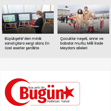
müdahale
Büyükşehir’den minik
Çocuklar neşeli, anne ve
sanatçılara sergi alanı; En
babalar mutlu; Milli İrade
özel eserler şenlikte
Meydanı aileleri
sergileniyor
buluşturuyor