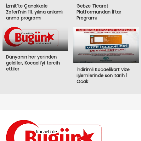
İzmit’te Çanakkale
Gebze Ticaret
Zaferi’nin 111. yılına anlamlı
Platformundan İftar
anma programı
Programı
Dünyanın her yerinden
geldiler, Kocaeli’yi tercih
ettiler
İndirimli Kocaelikart vize
işlemlerinde son tarih 1
Ocak