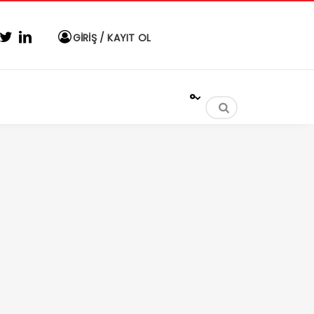
GİRİŞ / KAYIT OL
°