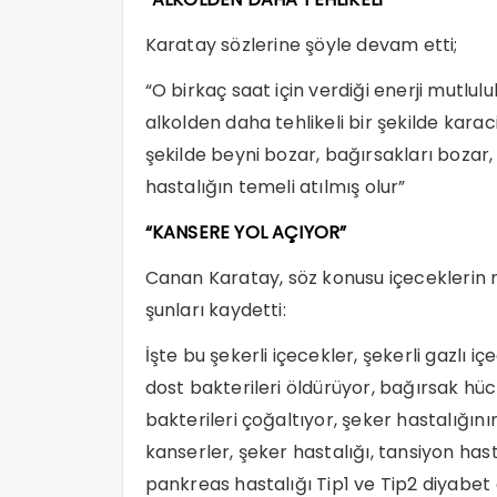
Karatay
sözlerine şöyle devam etti;
“O birkaç saat için verdiği enerji mutlulu
alkolden daha tehlikeli bir şekilde karaci
şekilde beyni bozar, bağırsakları bozar, 
hastalığın temeli atılmış olur”
“KANSERE YOL AÇIYOR”
Canan
Karatay
, söz konusu içeceklerin 
şunları kaydetti:
İşte bu şekerli içecekler, şekerli gazlı i
dost bakterileri öldürüyor, bağırsak hü
bakterileri çoğaltıyor, şeker hastalığının
kanserler, şeker hastalığı, tansiyon has
pankreas hastalığı Tip1 ve Tip2 diyabet gi