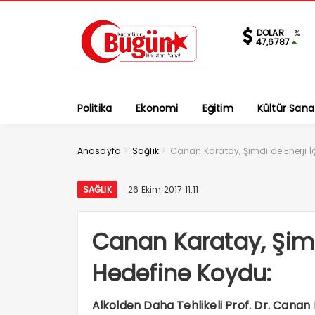
DOLAR
%
47,6787
Politika
Ekonomi
Eğitim
Kültür Sana
>
>
Anasayfa
Sağlık
Canan Karatay, Şimdi de Enerji İ
SAĞLIK
26 Ekim 2017 11:11
Canan Karatay, Şimd
Hedefine Koydu:
Alkolden Daha Tehlikeli Prof. Dr. Canan K