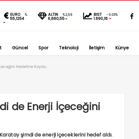
EURO
ALTIN
BIST
%
%2,59
-0.03%
55,1254
6,660,55
1.690,16
t
Güncel
Spor
Teknoloji
İletişim
Künye
çeceğini Hedefine Koydu:
i de Enerji İçeceğini
aratay şimdi de enerji içeceklerini hedef aldı.