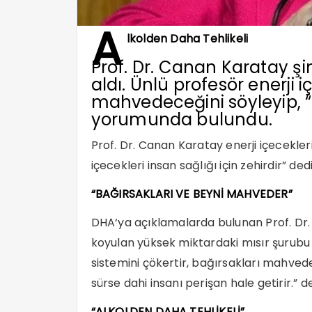
A
lkolden Daha Tehlikeli
Prof. Dr. Canan Karatay şi
aldı. Ünlü profesör enerji 
mahvedeceğini söyleyip, “
yorumunda bulundu.
Prof. Dr. Canan
Karatay
enerji içecekleri
içecekleri insan sağlığı için zehirdir” dedi
“BAĞIRSAKLARI VE BEYNİ MAHVEDER”
DHA
‘ya açıklamalarda bulunan Prof. D
koyulan yüksek miktardaki
mısır
şurubu 
sistemini çökertir, bağırsakları mahvede
sürse dahi insanı perişan hale getirir.” de
“ALKOLDEN DAHA TEHLİKELİ”