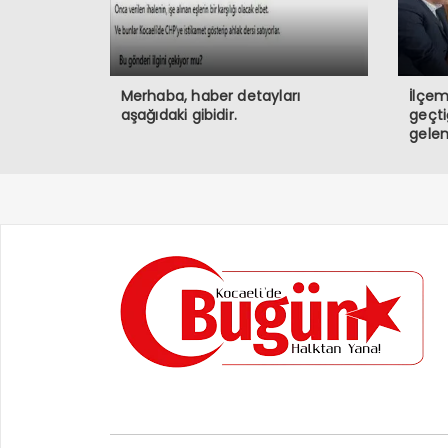
Merhaba, haber detayları
İlçem
aşağıdaki gibidir.
geçt
gelen
vata
bulun
kayb
Allah
seven