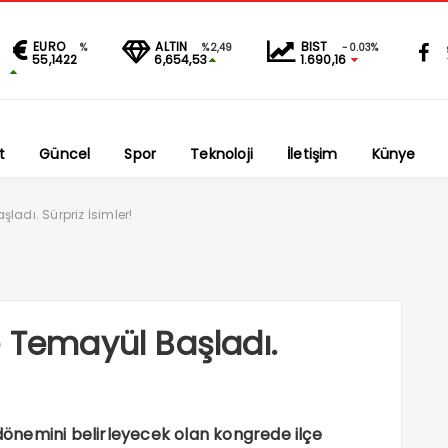
EURO
ALTIN
BIST
%
%2,49
-0.03%
55,1422
6,654,53
1.690,16
t
Güncel
Spor
Teknoloji
İletişim
Künye
ladı. Sürpriz İsimler!
e Temayül Başladı.
 dönemini belirleyecek olan kongrede ilçe