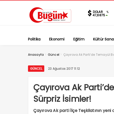
DOLAR
%
47,6875
Politika
Ekonomi
Eğitim
Kültür Sana
>
>
Anasayfa
Güncel
Çayırova Ak Parti’de Temayül Baş
GÜNCEL
23 Ağustos 2017 11:12
Çayırova Ak Parti’d
Sürpriz İsimler!
Çayırova Ak parti İlçe Teşkilatının yeni