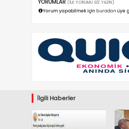
YORUMLAR
(İLK YORUMU SİZ YAZIN)
Yorum yapabilmek için
buradan
üye gi
İlgili Haberler