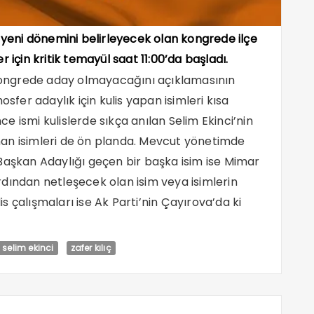
n yeni dönemini belirleyecek olan kongrede ilçe
r için kritik temayül saat 11:00’da başladı.
i kongrede aday olmayacağını açıklamasının
osfer adaylık için kulis yapan isimleri kısa
 ismi kulislerde sıkça anılan Selim Ekinci’nin
an isimleri de ön planda. Mevcut yönetimde
Başkan Adaylığı geçen bir başka isim ise Mimar
dından netleşecek olan isim veya isimlerin
 çalışmaları ise Ak Parti’nin Çayırova’da ki
selim ekinci
zafer kılıç