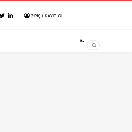
GİRİŞ / KAYIT OL
°