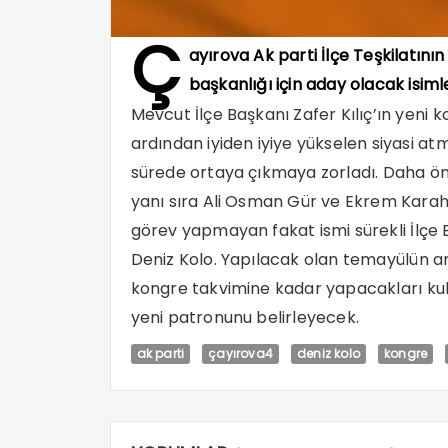
Ç
ayırova Ak parti İlçe Teşkilatını
başkanlığı için aday olacak isimle
Mevcut İlçe Başkanı Zafer Kılıç’ın yen
ardından iyiden iyiye yükselen siyasi atm
sürede ortaya çıkmaya zorladı. Daha önce
yanı sıra Ali Osman Gür ve Ekrem Karah
görev yapmayan fakat ismi sürekli İlçe 
Deniz Kolo. Yapılacak olan temayülün ar
kongre takvimine kadar yapacakları kulis
yeni patronunu belirleyecek.
ak parti
çayırova4
deniz kolo
kongre