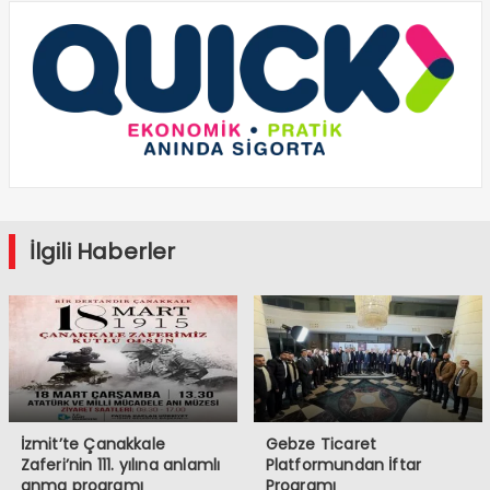
İlgili Haberler
İzmit’te Çanakkale
Gebze Ticaret
Zaferi’nin 111. yılına anlamlı
Platformundan İftar
anma programı
Programı