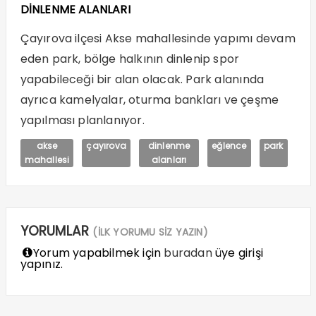
DİNLENME ALANLARI
Çayırova ilçesi Akse mahallesinde yapımı devam
eden park, bölge halkının dinlenip spor
yapabileceği bir alan olacak. Park alanında
ayrıca kamelyalar, oturma bankları ve çeşme
yapılması planlanıyor.
akse
çayırova
dinlenme
eğlence
park
mahallesi
alanları
YORUMLAR
(İLK YORUMU SİZ YAZIN)
Yorum yapabilmek için
buradan
üye girişi
yapınız.