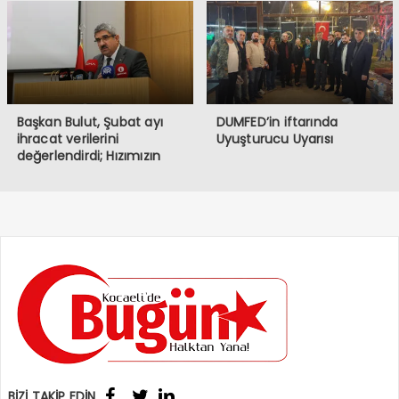
Halkın İradesine
Müdahaledir”
Başkan Bulut, Şubat ayı
DUMFED’in iftarında
ihracat verilerini
Uyuşturucu Uyarısı
değerlendirdi; Hızımızın
kesildiği bir dönemden
geçiyoruz
BİZİ TAKİP EDİN