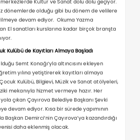
erkezlerde Kültür ve Sanat dolu dolu geçiyor.
miz dönemlerde olduğu gibi bu dönem de velilere
r verilmeye devam ediyor. Okuma Yazma
n El sanatları kurslarına kadar birçok branşta
ıyor.
k Kulübü de Kayıtları Almaya Başladı
olduğu Semt Konağı’yla altıncısını ekleyen
ğretim yılına yetiştirerek kayıtları almaya
ocuk Kulübü, Bilgievi, Müzik ve Sanat atölyeleri,
fiziki mekanıyla hizmet vermeye hazır. Her
 yola çıkan Çayırova Belediye Başkanı Şevki
meye devam ediyor. Kısa bir sürede yapımının
 Başkan Demirci’nin Çayırova’ya kazandırdığı
yenisi daha eklenmiş olacak.