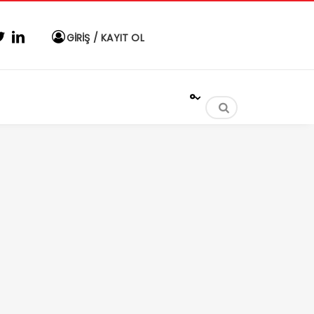
GİRİŞ / KAYIT OL
°