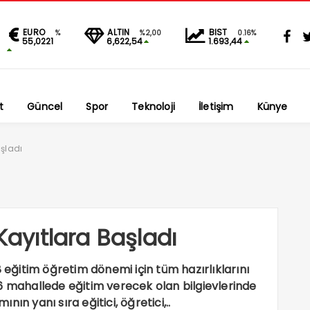
EURO
ALTIN
BIST
%
%2,00
0.16%
55,0221
6,622,54
1.693,44
t
Güncel
Spor
Teknoloji
İletişim
Künye
aşladı
Kayıtlara Başladı
8 eğitim öğretim dönemi için tüm hazırlıklarını
6 mahallede eğitim verecek olan bilgievlerinde
ın yanı sıra eğitici, öğretici,..