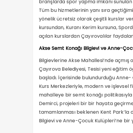
branşlarda spor yapma imkanı sunulan m
Tüm bu hizmetlerinin yanı sıra geçtiği
yönelik ücretsiz olarak çeşitli kursla
kursundan, Kuranı Kerim kursuna, Sporda
açılan kurslardan Çayırovalılar faydalan
Akse Semt Konağı Bilgievi ve Anne-Çocu
Bilgievlerine Akse Mahallesi’nde açmış 
Çayırova Belediyesi, Tesisi yeni eğitim ö
başladı. İçerisinde bulundurduğu Anne- Ç
Kurs Merkezleriyle, modern ve işlevsel 
mahalleye bir semt konağı politikasıyla
Demirci, projeleri bir bir hayata geçir
tamamlanması beklenen Kent Park’la da
Bilgievi ve Anne-Çocuk Kulüpleri’ne bir 