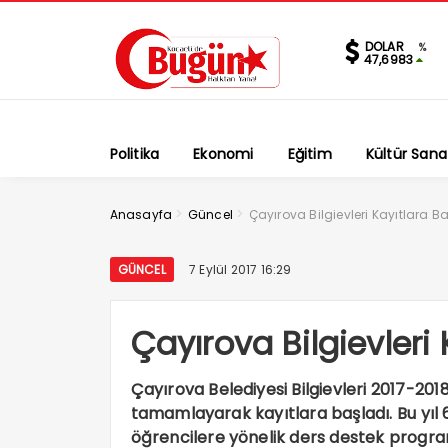
DOLAR
%
47,6983
Politika
Ekonomi
Eğitim
Kültür Sana
>
>
Anasayfa
Güncel
Çayırova Bilgievleri Kayıtlara B
GÜNCEL
7 Eylül 2017 16:29
Çayırova Bilgievleri 
Çayırova Belediyesi Bilgievleri 2017-201
tamamlayarak kayıtlara başladı. Bu yıl 
öğrencilere yönelik ders destek programın