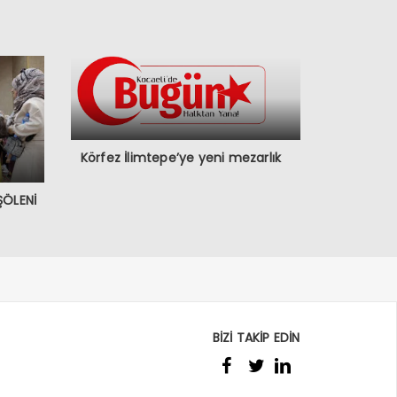
Körfez İlimtepe’ye yeni mezarlık
ŞÖLENİ
BİZİ TAKİP EDİN