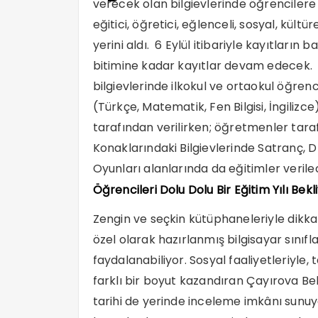
verecek olan bilgievlerinde öğrencilere
eğitici, öğretici, eğlenceli, sosyal, kült
yerini aldı. 6 Eylül itibariyle kayıtların
bitimine kadar kayıtlar devam edecek.
bilgievlerinde ilkokul ve ortaokul öğren
(Türkçe, Matematik, Fen Bilgisi, İngili
tarafından verilirken; öğretmenler tara
Konaklarındaki Bilgievlerinde Satranç, D
Oyunları alanlarında da eğitimler verile
Öğrencileri Dolu Dolu Bir Eğitim Yılı Bekl
Zengin ve seçkin kütüphaneleriyle dikka
özel olarak hazırlanmış bilgisayar sınıfl
faydalanabiliyor. Sosyal faaliyetleriyle,
farklı bir boyut kazandıran Çayırova Bel
tarihi de yerinde inceleme imkânı sunuy