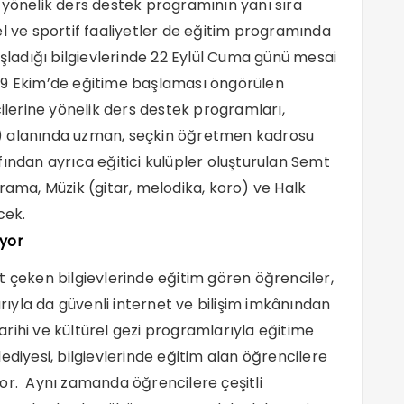
 yönelik ders destek programının yanı sıra
ürel ve sportif faaliyetler de eğitim programında
 başladığı bilgievlerinde 22 Eylül Cuma günü mesai
 9 Ekim’de eğitime başlaması öngörülen
cilerine yönelik ders destek programları,
zce) alanında uzman, seçkin öğretmen kadrosu
fından ayrıca eğitici kulüpler oluşturulan Semt
rama, Müzik (gitar, melodika, koro) ve Halk
cek.
iyor
t çeken bilgievlerinde eğitim gören öğrenciler,
arıyla da güvenli internet ve bilişim imkânından
 tarihi ve kültürel gezi programlarıyla eğitime
ediyesi, bilgievlerinde eğitim alan öğrencilere
or. Aynı zamanda öğrencilere çeşitli