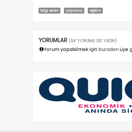
bilgi evleri
çayırova
eğitim
YORUMLAR
(İLK YORUMU SİZ YAZIN)
Yorum yapabilmek için
buradan
üye gi