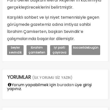
Parti Genel başkanı Meral Akşener’in katılımıyla
gerçekleştireceklerini belirtmiştir.
Karşılıklı sohbet ve iyi niyet temennisiyle geçen
görüşmede gazetemiz adına imtiyaz sahibi
İbrahim Çamkerten, başkan Sevindik’e
çalışmalarında başarılar dilemiştir.
beyler
ibrahim
iyi parti
kocaelidebugün
sevindik
çamkerten
çayırova
YORUMLAR
(İLK YORUMU SİZ YAZIN)
Yorum yapabilmek için
buradan
üye girişi
yapınız.