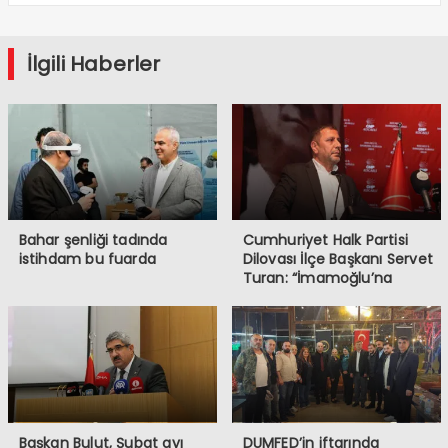
İlgili Haberler
Bahar şenliği tadında
Cumhuriyet Halk Partisi
istihdam bu fuarda
Dilovası İlçe Başkanı Servet
Turan: “İmamoğlu’na
Yapılanlar, Demokrasiye ve
Halkın İradesine
Müdahaledir”
Başkan Bulut, Şubat ayı
DUMFED’in iftarında