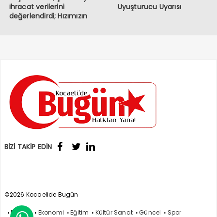
ihracat verilerini
Uyuşturucu Uyarısı
değerlendirdi; Hızımızın
kesildiği bir dönemden
geçiyoruz
BİZİ TAKİP EDİN
©2026 Kocaelide Bugün
Politika
Ekonomi
Eğitim
Kültür Sanat
Güncel
Spor