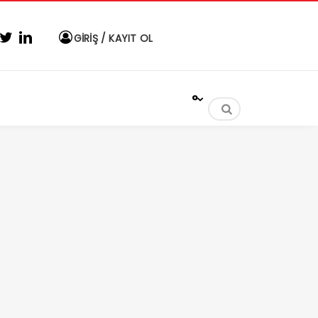
GİRİŞ / KAYIT OL
°