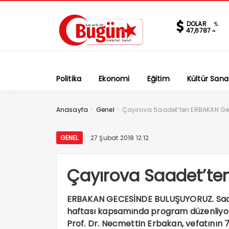
DOLAR
%
47,6787
Politika
Ekonomi
Eğitim
Kültür Sana
>
>
Anasayfa
Genel
Çayırova Saadet’ten ERBAKAN Ge
GENEL
27 Şubat 2018 12:12
Çayırova Saadet’te
ERBAKAN GECESİNDE BULUŞUYORUZ. Saade
haftası kapsamında program düzenliyor.
Prof. Dr. Necmettin Erbakan, vefatının 7.