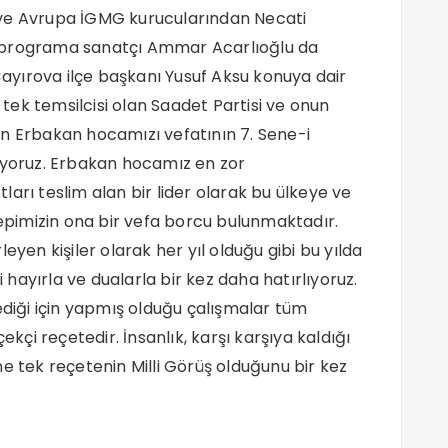
 ve Avrupa İGMG kurucularından Necati
ı programa sanatçı Ammar Acarlıoğlu da
 Çayırova ilçe başkanı Yusuf Aksu konuya dair
n tek temsilcisi olan Saadet Partisi ve onun
in Erbakan hocamızı vefatının 7. Sene-i
diyoruz. Erbakan hocamız en zor
arı teslim alan bir lider olarak bu ülkeye ve
pimizin ona bir vefa borcu bulunmaktadır.
eyen kişiler olarak her yıl olduğu gibi bu yılda
hayırla ve dualarla bir kez daha hatırlıyoruz.
ediği için yapmış olduğu çalışmalar tüm
ekçi reçetedir. İnsanlık, karşı karşıya kaldığı
e tek reçetenin Milli Görüş olduğunu bir kez