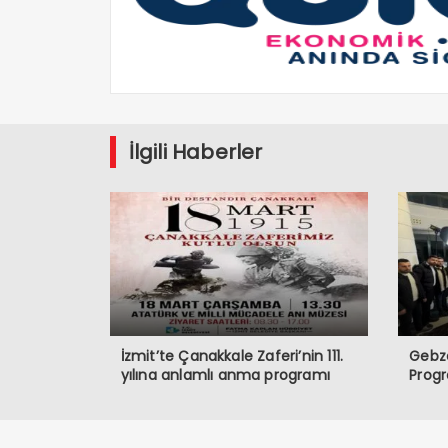
İlgili Haberler
İzmit’te Çanakkale Zaferi’nin 111.
Gebze
yılına anlamlı anma programı
Prog