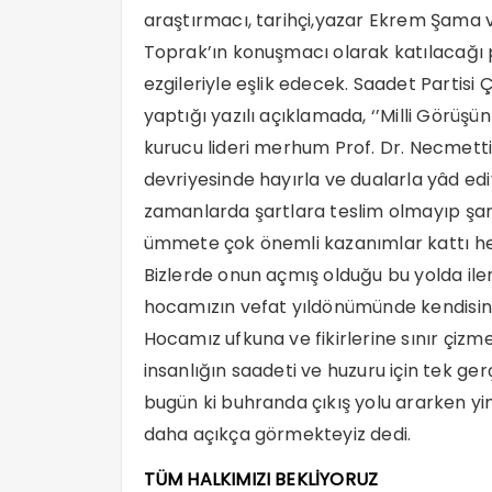
araştırmacı, tarihçi,yazar Ekrem Şama
Toprak’ın konuşmacı olarak katılacağ
ezgileriyle eşlik edecek. Saadet Partisi
yaptığı yazılı açıklamada, ‘’Milli Görüşü
kurucu lideri merhum Prof. Dr. Necmett
devriyesinde hayırla ve dualarla yâd e
zamanlarda şartlara teslim olmayıp şartl
ümmete çok önemli kazanımlar kattı he
Bizlerde onun açmış olduğu bu yolda ilerl
hocamızın vefat yıldönümünde kendisini 
Hocamız ufkuna ve fikirlerine sınır çizm
insanlığın saadeti ve huzuru için tek gerç
bugün ki buhranda çıkış yolu ararken yin
daha açıkça görmekteyiz dedi.
TÜM HALKIMIZI BEKLİYORUZ