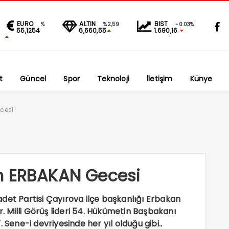
EURO
ALTIN
BIST
%
%2,59
-0.03%
55,1254
6,660,55
1.690,16
t
Güncel
Spor
Teknoloji
İletişim
Künye
cesi
n ERBAKAN Gecesi
t Partisi Çayırova ilçe başkanlığı Erbakan
 Milli Görüş lideri 54. Hükümetin Başbakanı
 Sene-i devriyesinde her yıl olduğu gibi..