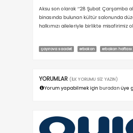
Aksu son olarak ‘’28 Şubat Çarşamba a
binasında bulunan kültür salonunda dü
halkımızı aileleriyle birlikte misafirimiz 
çayırova saadet
erbakan
erbakan haftası
YORUMLAR
(İLK YORUMU SİZ YAZIN)
Yorum yapabilmek için
buradan
üye gi