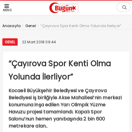
MENÜ
>
>
Anasayfa
Genel
“Çayırova Spor Kenti Olma Yolunda İlerliyor”
GENEL
22 Mart 2018 09:44
“Çayırova Spor Kenti Olma
Yolunda İlerliyor”
Kocaeli Büyükşehir Belediyesi ve Çayırova
Belediyesi iş birliğiyle Akse Mahallesi’nin merkezi
konumuna inşa edilen Yarı Olimpik Yüzme
Havuzu projesi tamamlandı. Kapalı Spor
Salonu’nun hemen yanıbaşında 2 bin 600
metrekare alan..