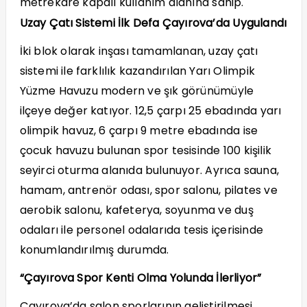
metrekare kapalı kullanım alanına sahip.
Uzay Çatı Sistemi İlk Defa Çayırova’da Uygulandı
İki blok olarak inşası tamamlanan, uzay çatı
sistemi ile farklılık kazandırılan Yarı Olimpik
Yüzme Havuzu modern ve şık görünümüyle
ilçeye değer katıyor. 12,5 çarpı 25 ebadında yarı
olimpik havuz, 6 çarpı 9 metre ebadında ise
çocuk havuzu bulunan spor tesisinde 100 kişilik
seyirci oturma alanıda bulunuyor. Ayrıca sauna,
hamam, antrenör odası, spor salonu, pilates ve
aerobik salonu, kafeterya, soyunma ve duş
odaları ile personel odalarıda tesis içerisinde
konumlandırılmış durumda.
“Çayırova Spor Kenti Olma Yolunda İlerliyor”
Çayırova’da salon sporlarının geliştirilmesi,