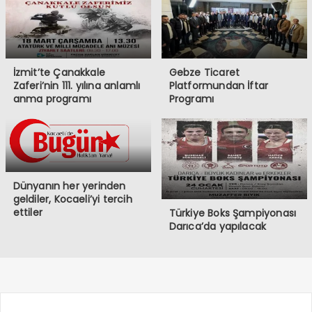
İzmit’te Çanakkale
Gebze Ticaret
Zaferi’nin 111. yılına anlamlı
Platformundan İftar
anma programı
Programı
Dünyanın her yerinden
geldiler, Kocaeli’yi tercih
ettiler
Türkiye Boks Şampiyonası
Darıca’da yapılacak