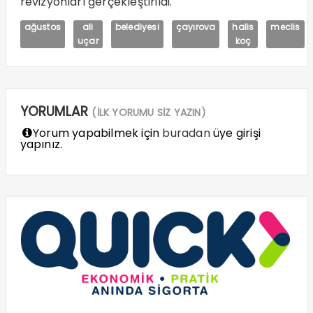
revizyonları gerçekleştirildi.
ağustos
ali
belediyesi
çayırova
halis
meclis
uçar
koç
YORUMLAR
(İLK YORUMU SİZ YAZIN)
Yorum yapabilmek için
buradan
üye girişi
yapınız.