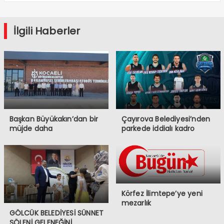
İlgili Haberler
Başkan Büyükakın’dan bir
Çayırova Belediyesi’nden
müjde daha
parkede iddialı kadro
Körfez İlimtepe’ye yeni
mezarlık
GÖLCÜK BELEDİYESİ SÜNNET
ŞÖLENİ GELENEĞİNİ