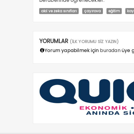
beraberinde öğrenecekler.
akıl ve zeka sınıfları
çayırova
eğitim
ka
YORUMLAR
(İLK YORUMU SİZ YAZIN)
Yorum yapabilmek için
buradan
üye gi