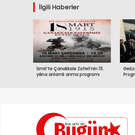
İlgili Haberler
İzmit’te Çanakkale Zaferi’nin 111.
Gebze
yılına anlamlı anma programı
Prog