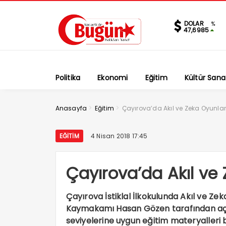
DOLAR
%
47,6985
Politika
Ekonomi
Eğitim
Kültür Sana
>
>
Anasayfa
Eğitim
Çayırova’da Akıl ve Zeka Oyunları 
EĞITIM
4 Nisan 2018 17:45
Çayırova’da Akıl ve Z
Çayırova İstiklal İlkokulunda Akıl ve Zek
Kaymakamı Hasan Gözen tarafından açıldı
seviyelerine uygun eğitim materyalleri