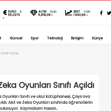
EURO
ALTIN
BIST
%
%1,93
0.13%
55,0273
6,618,06
1.692,94
t
Güncel
Spor
Teknoloji
İletişim
Künye
Sınıfı Açıldı
eka Oyunları Sınıfı Açıldı
a Oyunları Sınıfı ve okul kütüphanesi, Çayırova
. Akıl ve Zeka Oyunları sınıfında öğrencilerin
 bulunuyor. Kaymakam Hasan..