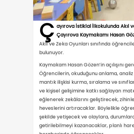
Ç
ayırova İstiklal İlkokulunda Akıl 
Çayırova Kaymakamı Hasan Göze
Akıl ve Zeka Oyunları sınıfında öğrencil
bulunuyor.
Kaymakam Hasan Gözen’in açılışını gerçe
Öğrencilerin, okuduğunu anlama, analiz
mantık ilişkisi kurma, sıralama ve sını
ve kişisel gelişimine katkı sağlayan ma
eğlenerek zekâlarını geliştirecek, zihi
heveslerini artıracaklar. Böylelikle öğre
şekilde yetişecek ve olaylara, durumlara
getirilebilmeyi kazanacaklar, planlı har