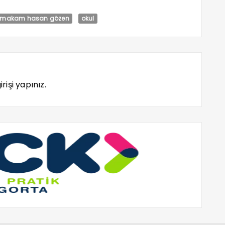
ymakam hasan gözen
okul
rişi yapınız.