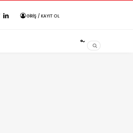
GİRİŞ / KAYIT OL
°