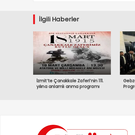
İlgili Haberler
İzmit’te Çanakkale Zaferi’nin 111.
Gebze
yılına anlamlı anma programı
Prog