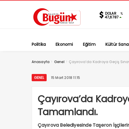
DOLAR
%
47,6787
Politika
Ekonomi
Eğitim
Kültür Sana
>
>
Anasayfa
Genel
Çayırova’da Kadroya Geçiş Sına
GENEL
15 Mart 2018 11:15
Çayırova’da Kadroya
Tamamlandı.
Çayırova Belediyesinde Taşeron İşçiler