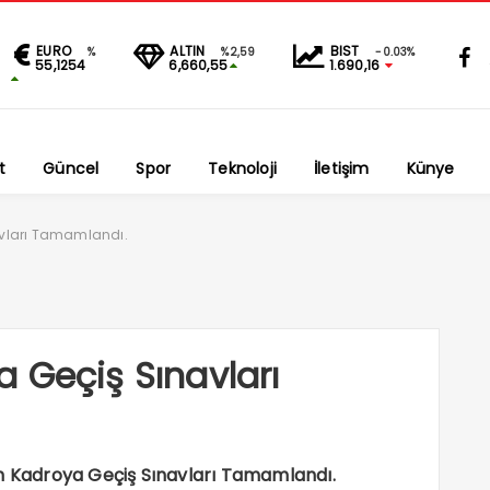
EURO
ALTIN
BIST
%
%2,59
-0.03%
55,1254
6,660,55
1.690,16
t
Güncel
Spor
Teknoloji
İletişim
Künye
vları Tamamlandı.
 Geçiş Sınavları
in Kadroya Geçiş Sınavları Tamamlandı.