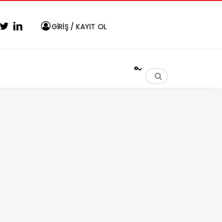
GİRİŞ / KAYIT OL
°