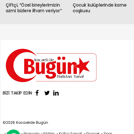
Çiftçi, “Özel bireylerimizin
Çocuk kulüplerinde karne
azmi bizlere ilham veriyor”
coşkusu
BİZİ TAKİP EDİN
©2026 Kocaelide Bugün
Politika
Ekonomi
Eğitim
Kültür Sanat
Güncel
Spor