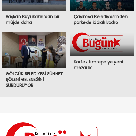
Başkan Büyükakın’dan bir
Çayırova Belediyesi’nden
müjde daha
parkede iddialı kadro
Körfez İlimtepe’ye yeni
mezarlık
GÖLCÜK BELEDİYESİ SÜNNET
ŞÖLENİ GELENEĞİNİ
SÜRDÜRÜYOR