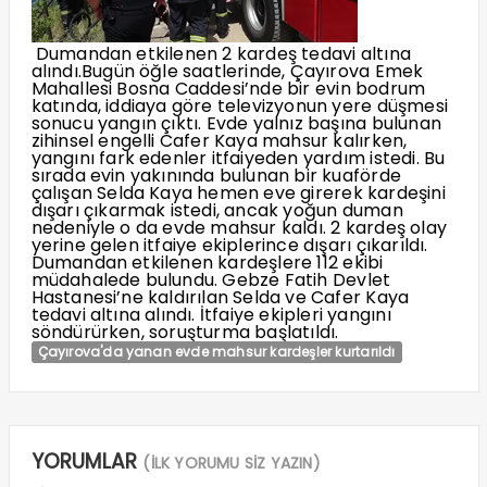
Dumandan etkilenen 2 kardeş tedavi altına
alındı.Bugün öğle saatlerinde, Çayırova Emek
Mahallesi Bosna Caddesi’nde bir evin bodrum
katında, iddiaya göre televizyonun yere düşmesi
sonucu yangın çıktı. Evde yalnız başına bulunan
zihinsel engelli Cafer Kaya mahsur kalırken,
yangını fark edenler itfaiyeden yardım istedi. Bu
sırada evin yakınında bulunan bir kuaförde
çalışan Selda Kaya hemen eve girerek kardeşini
dışarı çıkarmak istedi, ancak yoğun duman
nedeniyle o da evde mahsur kaldı. 2 kardeş olay
yerine gelen itfaiye ekiplerince dışarı çıkarıldı.
Dumandan etkilenen kardeşlere 112 ekibi
müdahalede bulundu. Gebze Fatih Devlet
Hastanesi’ne kaldırılan Selda ve Cafer Kaya
tedavi altına alındı. İtfaiye ekipleri yangını
söndürürken, soruşturma başlatıldı.
Çayırova'da yanan evde mahsur kardeşler kurtarıldı
YORUMLAR
(İLK YORUMU SİZ YAZIN)