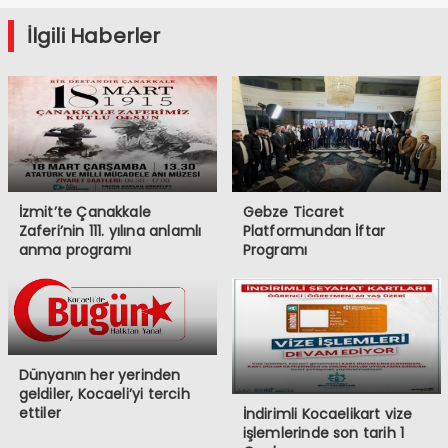
İlgili Haberler
İzmit’te Çanakkale
Gebze Ticaret
Zaferi’nin 111. yılına anlamlı
Platformundan İftar
anma programı
Programı
Dünyanın her yerinden
geldiler, Kocaeli’yi tercih
ettiler
İndirimli Kocaelikart vize
işlemlerinde son tarih 1