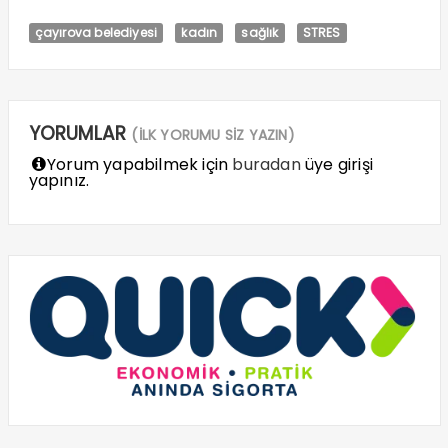
çayırova belediyesi
kadın
sağlık
STRES
YORUMLAR
(İLK YORUMU SİZ YAZIN)
Yorum yapabilmek için
buradan
üye girişi
yapınız.