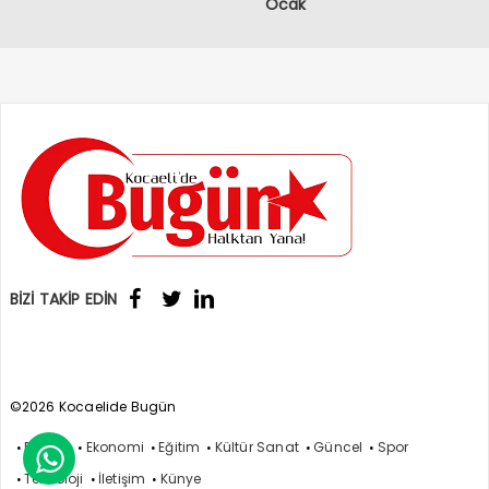
Ocak
BİZİ TAKİP EDİN
©2026 Kocaelide Bugün
Politika
Ekonomi
Eğitim
Kültür Sanat
Güncel
Spor

Teknoloji
İletişim
Künye