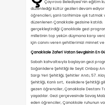
Çayırova Belediyesi’nin eğitim 
düzenlediği kültür gezileri devam ediyo
öğrencileri, şanlı tarihimize ışık tutm
düzenlenen Çanakkale gezisine katıldı
gerçekleştirdiği Çanakkale gezi program
milletinin top yekûn düşmana karşı ver
için canını veren şehitlerimizi minnet ve
Çanakkale Zaferi Vatan Sevgisinin En G
Sabah kahvaltısıyla başlayan gezi progr
Soğanlıdere Şehitliği ile Seyit Onbaşı Anı
Sargı Yeri Şehitliği, Şehitler Anıtı, 57. A
Şehitliği, Kanlı sırt, Kesikdere Şehitliği
gezen öğrenciler, Çanakkale Destanı Ta
yaşadılar. Gezi çerçevesinde Savaş Mal
eden öğrenciler, Çanakkale ruhunun vat