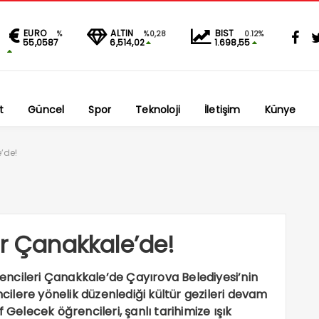
EURO
ALTIN
BIST
%
%0,28
0.12%
55,0587
6,514,02
1.698,55
t
Güncel
Spor
Teknoloji
İletişim
Künye
’de!
er Çanakkale’de!
ncileri Çanakkale’de Çayırova Belediyesi’nin
ilere yönelik düzenlediği kültür gezileri devam
 Gelecek öğrencileri, şanlı tarihimize ışık