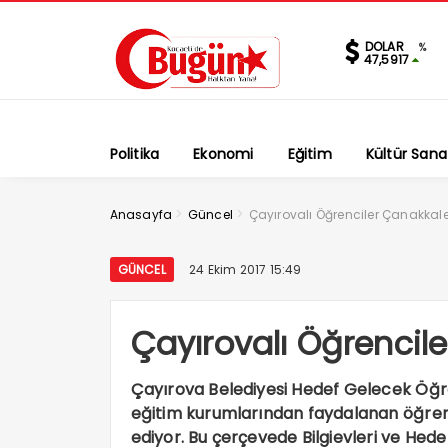
DOLAR
%
47,5917
Politika
Ekonomi
Eğitim
Kültür Sana
>
>
Anasayfa
Güncel
Çayırovalı Öğrenciler Çanakkale
GÜNCEL
24 Ekim 2017 15:49
Çayırovalı Öğrencil
Çayırova Belediyesi Hedef Gelecek Öğre
eğitim kurumlarından faydalanan öğrenc
ediyor. Bu çerçevede Bilgievleri ve Hedef