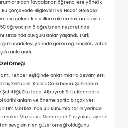
kurumlarından faydalanan öğrencilere yönelik
r. Bu çerçevede Bilgievleri ve Hedef Gelecek
ak ve onu gelecek nesillere aktarmak amacıyla
. 50 öğrencinin 5 öğretmen nezaretinde
ı sırasında duygulu anlar yaşandı. Türk
diği mücadeleyi yerinde gören öğrenciler, vatan
 şükranla andı.
üzel Örneği
amı, rehber eşliğinde anlatımlarla devam etti.
tı’nı, Kilitbahir Kalesi, Conkbayırı, Şahindere
lay Şehitliği, Düztepe, Albayrak Sırtı, Kocadere
 gibi tarihi anlam ve öneme sahip birçok yeri
nıtım Merkezi’nde 3D sunumla tarihi yerinde
zemeleri Müzesi ve Namazgah Tabyaları, ziyaret
an sevgisinin en güzel örneği olduğunu