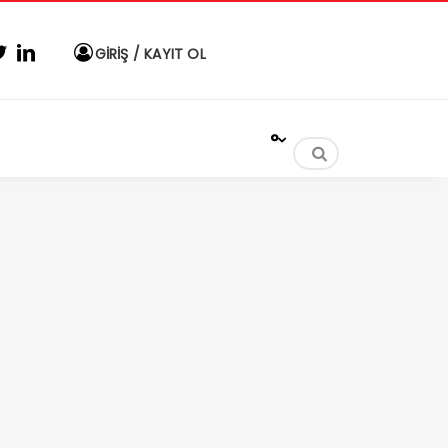
GİRİŞ / KAYIT OL
°