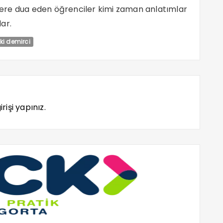
itlere dua eden öğrenciler kimi zaman anlatımlar
ar.
ki demirci
rişi yapınız.