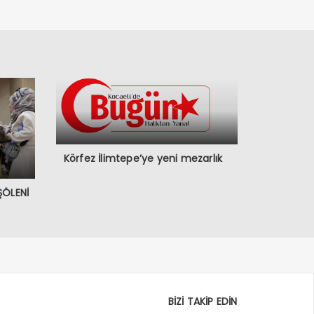
Körfez İlimtepe’ye yeni mezarlık
ŞÖLENİ
BİZİ TAKİP EDİN