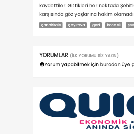
kaydettiler. Gittikleri her noktada Şeh
karşısında göz yaşlarına hakim olamadıl
çanakkale
çayırova
gezi
kocaeli
şev
YORUMLAR
(İLK YORUMU SİZ YAZIN)
Yorum yapabilmek için
buradan
üye gi