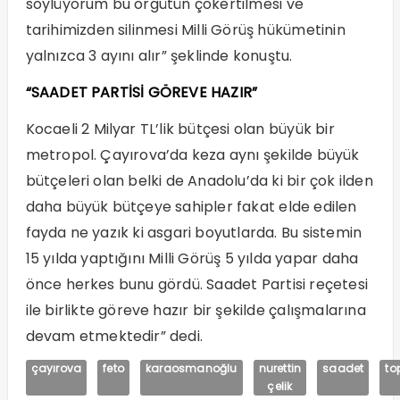
söylüyorum bu örgütün çökertilmesi ve
tarihimizden silinmesi Milli Görüş hükümetinin
yalnızca 3 ayını alır” şeklinde konuştu.
“SAADET PARTİSİ GÖREVE HAZIR”
Kocaeli 2 Milyar TL’lik bütçesi olan büyük bir
metropol. Çayırova’da keza aynı şekilde büyük
bütçeleri olan belki de Anadolu’da ki bir çok ilden
daha büyük bütçeye sahipler fakat elde edilen
fayda ne yazık ki asgari boyutlarda. Bu sistemin
15 yılda yaptığını Milli Görüş 5 yılda yapar daha
önce herkes bunu gördü. Saadet Partisi reçetesi
ile birlikte göreve hazır bir şekilde çalışmalarına
devam etmektedir” dedi.
çayırova
feto
karaosmanoğlu
nurettin
saadet
to
çelik