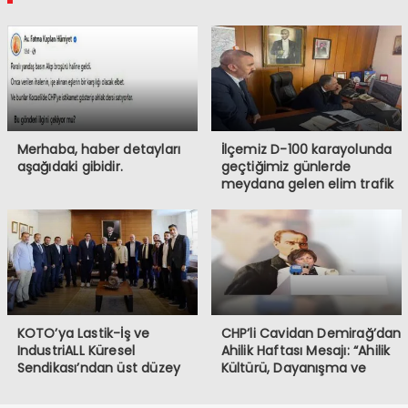
Merhaba, haber detayları
İlçemiz D-100 karayolunda
aşağıdaki gibidir.
geçtiğimiz günlerde
meydana gelen elim trafik
kazasında iki vatandaşımızı
kaybetmiş bulunmaktayız.
Öncelikle hayatını
kaybeden vatandaşlarımıza
Allah’tan rahmet, ailelerine
ve sevenlerine başsağlığı
diliyorum.
KOTO’ya Lastik-İş ve
CHP’li Cavidan Demirağ’dan
IndustriALL Küresel
Ahilik Haftası Mesajı: “Ahilik
Sendikası’ndan üst düzey
Kültürü, Dayanışma ve
ziyaret
Kardeşlik Demektir”