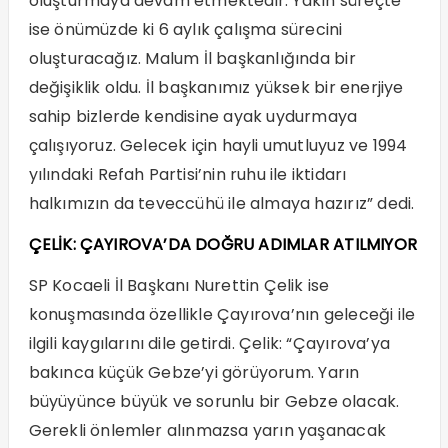
oluşturmaya devam etmektedir. Yakın süreçte
ise önümüzde ki 6 aylık çalışma sürecini
oluşturacağız. Malum İl başkanlığında bir
değişiklik oldu. İl başkanımız yüksek bir enerjiye
sahip bizlerde kendisine ayak uydurmaya
çalışıyoruz. Gelecek için hayli umutluyuz ve 1994
yılındaki Refah Partisi’nin ruhu ile iktidarı
halkımızın da teveccühü ile almaya hazırız” dedi.
ÇELİK: ÇAYIROVA’DA DOĞRU ADIMLAR ATILMIYOR
SP Kocaeli İl Başkanı Nurettin Çelik ise
konuşmasında özellikle Çayırova’nın geleceği ile
ilgili kaygılarını dile getirdi. Çelik: “Çayırova’ya
bakınca küçük Gebze’yi görüyorum. Yarın
büyüyünce büyük ve sorunlu bir Gebze olacak.
Gerekli önlemler alınmazsa yarın yaşanacak