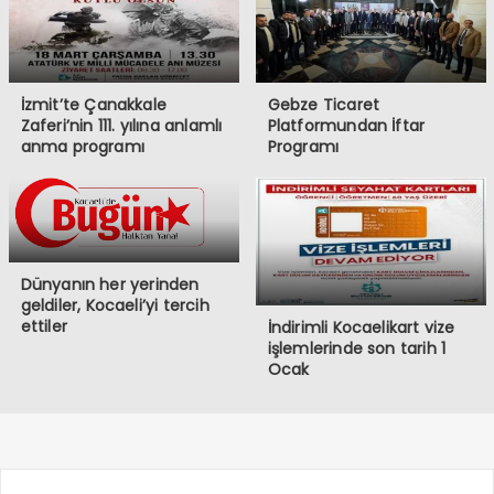
İzmit’te Çanakkale
Gebze Ticaret
Zaferi’nin 111. yılına anlamlı
Platformundan İftar
anma programı
Programı
Dünyanın her yerinden
geldiler, Kocaeli’yi tercih
ettiler
İndirimli Kocaelikart vize
işlemlerinde son tarih 1
Ocak