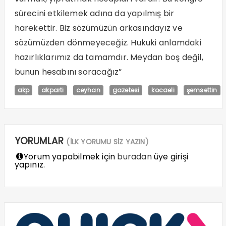
sürecini etkilemek adına da yapılmış bir
harekettir. Biz sözümüzün arkasındayız ve
sözümüzden dönmeyeceğiz. Hukuki anlamdaki
hazırlıklarımız da tamamdır. Meydan boş değil,
bunun hesabını soracağız”
akp
akparti
ceyhan
gazetesi
kocaeli
şemsettin
YORUMLAR
(İLK YORUMU SİZ YAZIN)
Yorum yapabilmek için
buradan
üye girişi
yapınız.