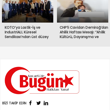
Öncelikle hayatını
kaybeden vatandaşlarımıza
Allah’tan rahmet, ailelerine
ve sevenlerine başsağlığı
diliyorum.
KOTO’ya Lastik-İş ve
CHP’li Cavidan Demirağ’dan
IndustriALL Küresel
Ahilik Haftası Mesajı: “Ahilik
Sendikası’ndan üst düzey
Kültürü, Dayanışma ve
ziyaret
Kardeşlik Demektir”
BİZİ TAKİP EDİN