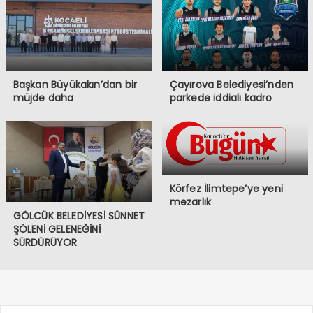
Başkan Büyükakın’dan bir
Çayırova Belediyesi’nden
müjde daha
parkede iddialı kadro
Körfez İlimtepe’ye yeni
mezarlık
GÖLCÜK BELEDİYESİ SÜNNET
ŞÖLENİ GELENEĞİNİ
SÜRDÜRÜYOR