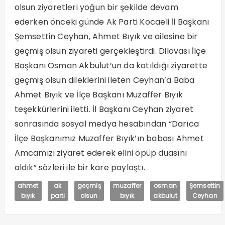
olsun ziyaretleri yoğun bir şekilde devam
ederken önceki günde Ak Parti Kocaeli İl Başkanı
Şemsettin Ceyhan, Ahmet Bıyık ve ailesine bir
geçmiş olsun ziyareti gerçekleştirdi. Dilovası İlçe
Başkanı Osman Akbulut’un da katıldığı ziyarette
geçmiş olsun dileklerini ileten Ceyhan’a Baba
Ahmet Bıyık ve İlçe Başkanı Muzaffer Bıyık
teşekkürlerini iletti. İl Başkanı Ceyhan ziyaret
sonrasında sosyal medya hesabından “Darıca
İlçe Başkanımız Muzaffer Bıyık’ın babası Ahmet
Amcamızı ziyaret ederek elini öpüp duasını
aldık” sözleri ile bir kare paylaştı.
ahmet
ak
geçmiş
muzaffer
osman
Şemsettin
bıyık
parti
olsun
bıyık
akbulut
Ceyhan