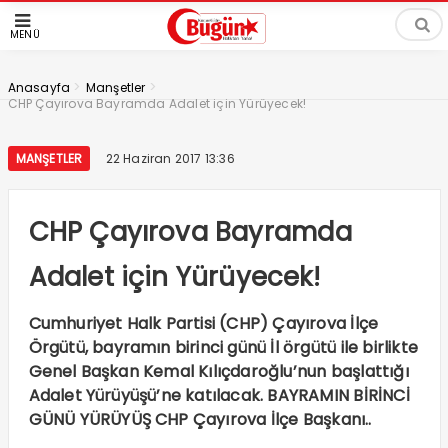
MENÜ
>
>
Anasayfa
Manşetler
CHP Çayırova Bayramda Adalet için Yürüyecek!
MANŞETLER
22 Haziran 2017 13:36
CHP Çayırova Bayramda
Adalet için Yürüyecek!
Cumhuriyet Halk Partisi (CHP) Çayırova İlçe
Örgütü, bayramın birinci günü İl örgütü ile birlikte
Genel Başkan Kemal Kılıçdaroğlu’nun başlattığı
Adalet Yürüyüşü’ne katılacak. BAYRAMIN BİRİNCİ
GÜNÜ YÜRÜYÜŞ CHP Çayırova İlçe Başkanı..