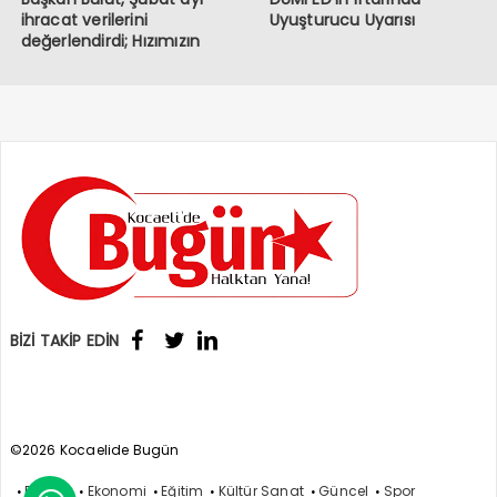
ihracat verilerini
Uyuşturucu Uyarısı
değerlendirdi; Hızımızın
kesildiği bir dönemden
geçiyoruz
BİZİ TAKİP EDİN
©2026 Kocaelide Bugün
Politika
Ekonomi
Eğitim
Kültür Sanat
Güncel
Spor