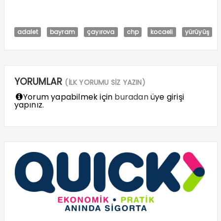
adalet
bayram
çayırova
chp
kocaeli
yürüyüş
YORUMLAR
(İLK YORUMU SİZ YAZIN)
Yorum yapabilmek için
buradan
üye girişi
yapınız.