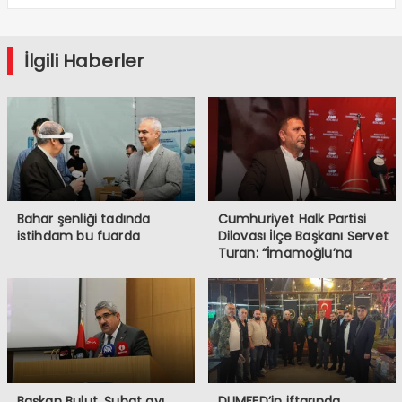
İlgili Haberler
Bahar şenliği tadında
Cumhuriyet Halk Partisi
istihdam bu fuarda
Dilovası İlçe Başkanı Servet
Turan: “İmamoğlu’na
Yapılanlar, Demokrasiye ve
Halkın İradesine
Müdahaledir”
Başkan Bulut, Şubat ayı
DUMFED’in iftarında