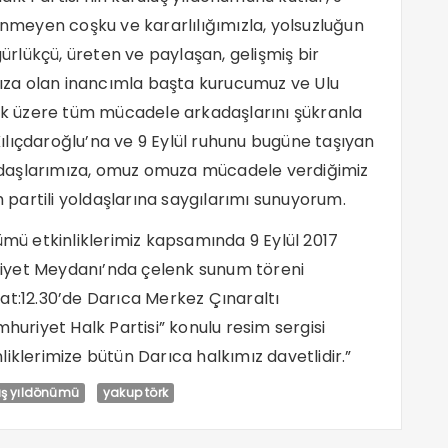
ç dinmeyen coşku ve kararlılığımızla, yolsuzluğun
gürlükçü, üreten ve paylaşan, gelişmiş bir
ımıza olan inancımla başta kurucumuz ve Ulu
k üzere tüm mücadele arkadaşlarını şükranla
ılıçdaroğlu’na ve 9 Eylül ruhunu bugüne taşıyan
daşlarımıza, omuz omuza mücadele verdiğimiz
m partili yoldaşlarına saygılarımı sunuyorum.
ümü etkinliklerimiz kapsamında 9 Eylül 2017
iyet Meydanı’nda çelenk sunum töreni
at:12.30’de Darıca Merkez Çınaraltı
riyet Halk Partisi” konulu resim sergisi
iklerimize bütün Darıca halkımız davetlidir.”
uş yıldönümü
yakup törk