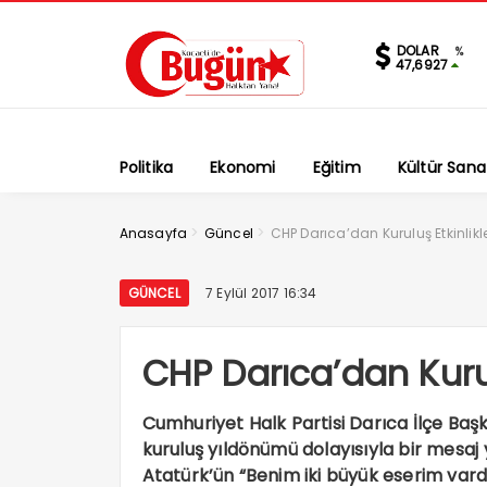
DOLAR
%
47,6927
Politika
Ekonomi
Eğitim
Kültür Sana
>
>
Anasayfa
Güncel
CHP Darıca’dan Kuruluş Etkinlikl
GÜNCEL
7 Eylül 2017 16:34
CHP Darıca’dan Kurul
Cumhuriyet Halk Partisi Darıca İlçe Baş
kuruluş yıldönümü dolayısıyla bir mesaj
Atatürk’ün “Benim iki büyük eserim vardır