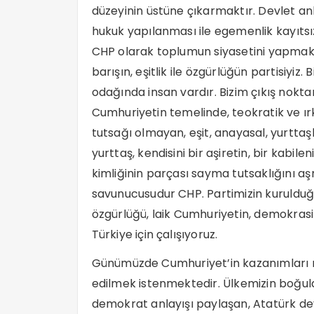
düzeyinin üstüne çıkarmaktır. Devlet an
hukuk yapılanması ile egemenlik kayıtsız ş
CHP olarak toplumun siyasetini yapmak
barışın, eşitlik ile özgürlüğün partisiyi
odağında insan vardır. Bizim çıkış nokt
Cumhuriyetin temelinde, teokratik ve ı
tutsağı olmayan, eşit, anayasal, yurtt
yurttaş, kendisini bir aşiretin, bir kabile
kimliğinin parçası sayma tutsaklığını aş
savunucusudur CHP. Partimizin kurulduğ
özgürlüğü, laik Cumhuriyetin, demokrasi
Türkiye için çalışıyoruz.
Günümüzde Cumhuriyet’in kazanımları me
edilmek istenmektedir. Ülkemizin boğuld
demokrat anlayışı paylaşan, Atatürk de