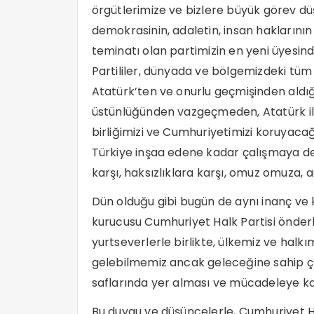
örgütlerimize ve bizlere büyük görev düşm
demokrasinin, adaletin, insan haklarının
teminatı olan partimizin en yeni üyesin
Partililer, dünyada ve bölgemizdeki tü
Atatürk’ten ve onurlu geçmişinden aldı
üstünlüğünden vazgeçmeden, Atatürk ilke
birliğimizi ve Cumhuriyetimizi koruyacağ
Türkiye inşaa edene kadar çalışmaya d
karşı, haksızlıklara karşı, omuz omuza,
Dün olduğu gibi bugün de aynı inanç ve k
kurucusu Cumhuriyet Halk Partisi önderli
yurtseverlerle birlikte, ülkemiz ve hal
gelebilmemiz ancak geleceğine sahip çı
saflarında yer alması ve mücadeleye k
Bu duygu ve düşüncelerle, Cumhuriyet Ha