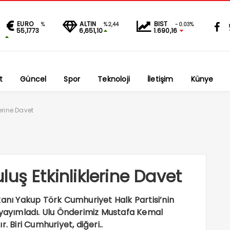
EURO
ALTIN
BIST
%
%2,44
-0.03%
55,1773
6,651,10
1.690,16
t
Güncel
Spor
Teknoloji
İletişim
Künye
erine Davet
uş Etkinliklerine Davet
kanı Yakup Törk Cumhuriyet Halk Partisi’nin
 yayımladı. Ulu Önderimiz Mustafa Kemal
. Biri Cumhuriyet, diğeri..