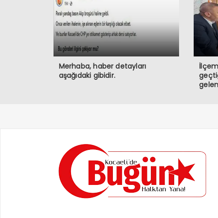
Merhaba, haber detayları
İlçem
aşağıdaki gibidir.
geçt
gelen
vata
bulun
kayb
Allah
seven