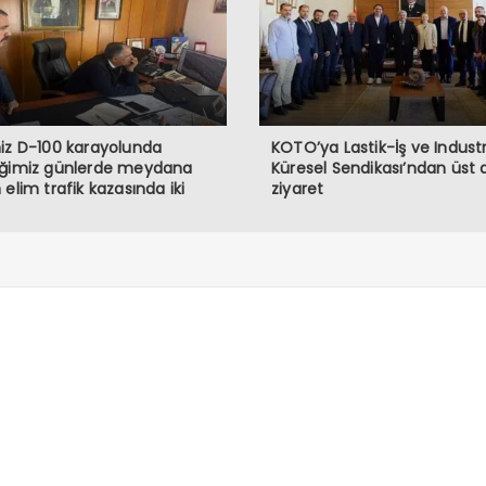
iz D-100 karayolunda
KOTO’ya Lastik-İş ve Industr
iğimiz günlerde meydana
Küresel Sendikası’ndan üst
 elim trafik kazasında iki
ziyaret
ndaşımızı kaybetmiş
maktayız. Öncelikle hayatını
eden vatandaşlarımıza
’tan rahmet, ailelerine ve
lerine başsağlığı diliyorum.