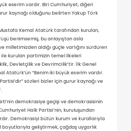
ük eserim vardır. Biri Cumhuriyet, diğeri
 gurur kaynağı olduğunu belirten Yakup Törk
e Mustafa Kemal Atatürk tarafından kurulan,
rüşü benimsemiş, bu anlayıştan asla
milletimizden aldığı güçle varlığını sürdüren
 ile kurulan partimizin temel ilkeleri
iklik, Devletçilik ve Devrimcilik’tir. İlk Genel
l Atatürk’ün “Benim iki büyük eserim vardır.
rtisi’dir” sözleri bizler için gurur kaynağı ve
.
eti’nin demokrasiye geçişi ve demokrasisinin
umhuriyet Halk Partisi’nin, kuruluşundan
ır. Demokrasiyi bütün kurum ve kurallarıyla
boyutlarıyla geliştirmek, çağdaş uygarlık