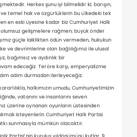
ektedir. Herkes şunu iyi bilmelidir ki; barışın,
 ve temel hak ve özgürlüklerin bu ülkedeki tek
den en eski üyesine kadar biz Cumhuriyet Halk
m olumsuz gelişmelere rağmen; büyük önder
ğımız güçle laiklikten ödün vermeden, hukukun
 ve devrimlerine olan bağlılığımız ile ulusal
ız, bağımsız ve aydınlık bir
evam edeceğiz. Teröre karşı, emperyalizme
 adım adım durmadan ilerleyeceğiz.
ararlılıkla, halkımızın umudu, Cumhuriyetimizin
ğinde, vatanını ve insanlarını seven
kımız üzerine oynanan oyunların üstesinden
kmak isteyenlerin Cumhuriyet Halk Partisi
atkı sunmasıyla mümkün olacaktır.
lk Partisi’nin kuruluş yıldönümünü kutlar, 9