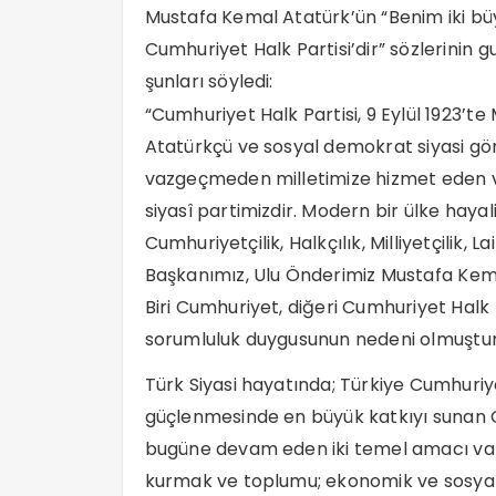
Mustafa Kemal Atatürk’ün “Benim iki büy
Cumhuriyet Halk Partisi’dir” sözlerinin
şunları söyledi:
“Cumhuriyet Halk Partisi, 9 Eylül 1923’t
Atatürkçü ve sosyal demokrat siyasi gö
vazgeçmeden milletimize hizmet eden ve 
siyasî partimizdir. Modern bir ülke hayali
Cumhuriyetçilik, Halkçılık, Milliyetçilik, La
Başkanımız, Ulu Önderimiz Mustafa Kema
Biri Cumhuriyet, diğeri Cumhuriyet Halk Pa
sorumluluk duygusunun nedeni olmuştur
Türk Siyasi hayatında; Türkiye Cumhuriy
güçlenmesinde en büyük katkıyı sunan C
bugüne devam eden iki temel amacı vard
kurmak ve toplumu; ekonomik ve sosyal 