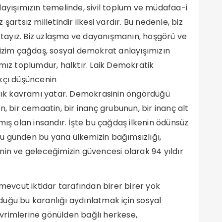
layışımızın temelinde, sivil toplum ve müdafaa-i
artsız milletindir ilkesi vardır. Bu nedenle, biz
tayız. Biz uzlaşma ve dayanışmanın, hoşgörü ve
z. Bizim çağdaş, sosyal demokrat anlayışımızın
amız toplumdur, halktır. Laik Demokratik
rkçı düşüncenin
aşlık kavramı yatar. Demokrasinin öngördüğü
nin, bir cemaatin, bir inanç grubunun, bir inanç alt
mış olan insandır. İşte bu çağdaş ilkenin ödünsüz
u günden bu yana ülkemizin bağımsızlığı,
nin ve geleceğimizin güvencesi olarak 94 yıldır
vcut iktidar tarafından birer birer yok
uğu bu karanlığı aydınlatmak için sosyal
vrimlerine gönülden bağlı herkese,