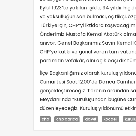
Eylül 1923’te yakılan ışıkla, 94 yıldır hi
ve yoksulluğun son bulması, eşitlikçi, öz
Türkiye için, CHP’yi iktidara taşıyacağ
Önderimiz Mustafa Kemal Atatürk olma
anıyor, Genel Başkanımız Sayın Kemal K
CHP’ye katkı ve gönül veren tüm vatan
partimizin vefakâr, alnı açık başı dik tü
İlçe Başkanlığımız olarak kuruluş yıldön
Cumartesi Saat:12.00’de Darıca Cumhur
gerçekleştireceğiz. Törenin ardından sa
Meydanı’nda “Kuruluşundan bugüne Cumhu
düzenleyeceğiz. Kuruluş yıldönümü etkinl
chp
chp darıca
davet
kocaeli
kurul