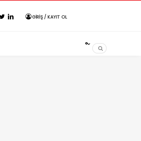
GİRİŞ / KAYIT OL
°