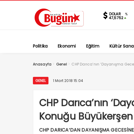
DOLAR
%
47,5752
Politika
Ekonomi
Eğitim
Kültür Sana
>
>
Anasayfa
Genel
CHP Darıca’nın ‘Dayanışma Gece
GENEL
1 Mart 2018 15:04
CHP Darıca’nın ‘Da
Konuğu Büyükerşen
CHP DARICA’DAN DAYANIŞMA GECESİNE DA