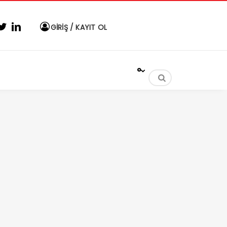
GİRİŞ / KAYIT OL
°