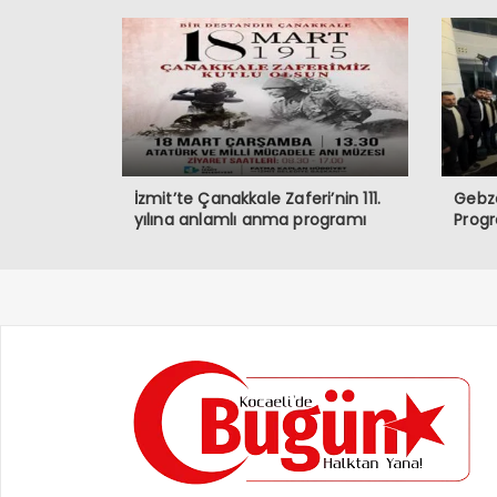
İzmit’te Çanakkale Zaferi’nin 111.
Gebze
yılına anlamlı anma programı
Prog