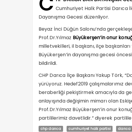
C
Cumhuriyet Halk Partisi Darıca İ
Dayanışma Gecesi düzenliyor.
Beyaz İnci Düğün Salonu’nda gerçekleşe
Prof.Dr.Yılmaz
Büyükerşen’in onur konu
milletvekilleri, il başkanı, ilçe başkanlar
Büyükerşen’in dayanışma gecesi öncesi ç
bildirildi.
CHP Darıca İlçe Başkanı Yakup Törk, “D
yürüyoruz. Hedef2019 çalışmalarımız d
beraberliği pekiştirmek amacıyla da gec
anlayışında değişimin mimarı olan Eskiş
Prof.Dr.Yılmaz Büyükerşen’in onur ko
partililerimiz davetlidir.” diyerek partili
chp darıca
cumhuriyet halk partisi
darıca