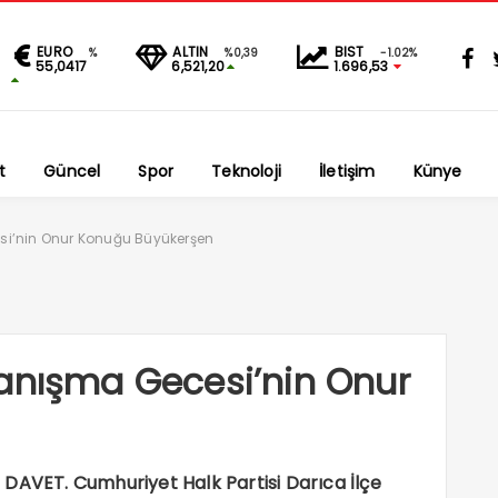
EURO
ALTIN
BIST
%
%0,39
-1.02%
55,0417
6,521,20
1.696,53
t
Güncel
Spor
Teknoloji
İletişim
Künye
si’nin Onur Konuğu Büyükerşen
yanışma Gecesi’nin Onur
VET. Cumhuriyet Halk Partisi Darıca İlçe