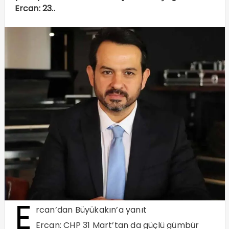
Ercan: 23..
E
rcan’dan Büyükakın’a yanıt
Ercan: CHP 31 Mart’tan da güçlü gümbür