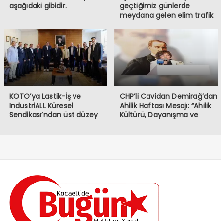
aşağıdaki gibidir.
geçtiğimiz günlerde
meydana gelen elim trafik
kazasında iki vatandaşımızı
kaybetmiş bulunmaktayız.
Öncelikle hayatını
kaybeden vatandaşlarımıza
Allah’tan rahmet, ailelerine
ve sevenlerine başsağlığı
diliyorum.
KOTO’ya Lastik-İş ve
CHP’li Cavidan Demirağ’dan
IndustriALL Küresel
Ahilik Haftası Mesajı: “Ahilik
Sendikası’ndan üst düzey
Kültürü, Dayanışma ve
ziyaret
Kardeşlik Demektir”