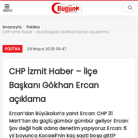
MENÜ
>
>
Anasayfa
Politika
CHP İzmit Haber – İlçe Başkanı Gökhan Ercan açıklama
POLITIKA
26 Mayıs 2025 09:47
CHP İzmit Haber – İlçe
Başkanı Gökhan Ercan
açıklama
Ercan’dan Büyükakın’a yanıt Ercan: CHP 31
Mart’tan da güçlü gümbür gümbür geliyor Ercan:
Şov değil halk adına denetim yapıyoruz Ercan: 6
yıl boyunca Kocaeli’nin kaç saati boşa gitti?