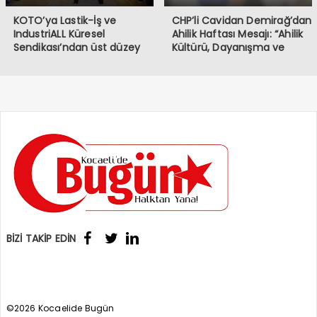
KOTO’ya Lastik-İş ve
CHP’li Cavidan Demirağ’dan
IndustriALL Küresel
Ahilik Haftası Mesajı: “Ahilik
Sendikası’ndan üst düzey
Kültürü, Dayanışma ve
ziyaret
Kardeşlik Demektir”
BİZİ TAKİP EDİN
©2026 Kocaelide Bugün