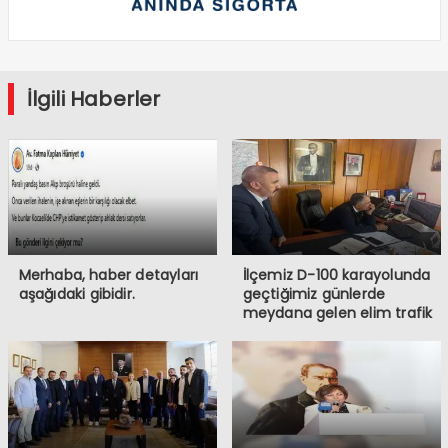
İlgili Haberler
Merhaba, haber detayları
İlçemiz D-100 karayolunda
aşağıdaki gibidir.
geçtiğimiz günlerde
meydana gelen elim trafik
kazasında iki vatandaşımızı
kaybetmiş bulunmaktayız.
Öncelikle hayatını
kaybeden vatandaşlarımıza
Allah’tan rahmet, ailelerine
ve sevenlerine başsağlığı
diliyorum.