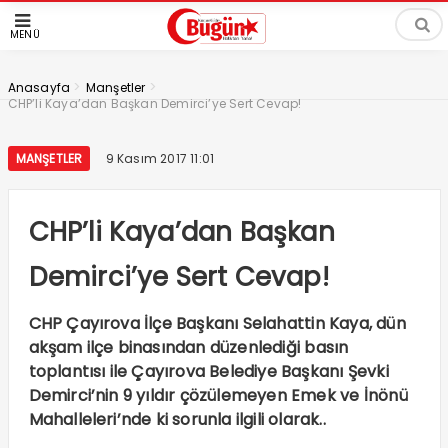
MENÜ
>
>
Anasayfa
Manşetler
CHP’li Kaya’dan Başkan Demirci’ye Sert Cevap!
MANŞETLER
9 Kasım 2017 11:01
CHP’li Kaya’dan Başkan
Demirci’ye Sert Cevap!
CHP Çayırova İlçe Başkanı Selahattin Kaya, dün
akşam ilçe binasından düzenlediği basın
toplantısı ile Çayırova Belediye Başkanı Şevki
Demirci’nin 9 yıldır çözülemeyen Emek ve İnönü
Mahalleleri’nde ki sorunla ilgili olarak..