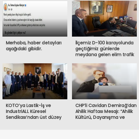
Merhaba, haber detayları
İlçemiz D-100 karayolunda
aşağıdaki gibidir.
geçtiğimiz günlerde
meydana gelen elim trafik
kazasında iki vatandaşımızı
kaybetmiş bulunmaktayız.
Öncelikle hayatını
kaybeden vatandaşlarımıza
Allah’tan rahmet, ailelerine
ve sevenlerine başsağlığı
diliyorum.
KOTO’ya Lastik-İş ve
CHP’li Cavidan Demirağ’dan
IndustriALL Küresel
Ahilik Haftası Mesajı: “Ahilik
Sendikası’ndan üst düzey
Kültürü, Dayanışma ve
ziyaret
Kardeşlik Demektir”