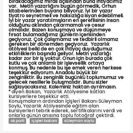
bırakacağımız miras açısından buna ihtiyacımız
var. Metin yazarlığını bugün görmedik, Orhun
kitabelerinden buyana biliyoruz. İyi bir yazar
tiyatro seyretmeli ve haksızlığa isyan edebilmeli.
İyi bir yazar yaratılmışların en şereflisinin insan
olduğunu aklından çıkarmamalı ve cesur
olmalıdır. Bazen konuşmaya ve düşünmeye
fırsat bulamadığımız günlerin içerisinden
geçiyoruz. Çok çalışmamız ve tedbirli olmamız
gereken bir dönemden geçiyoruz. Yazarlık
atölyesi belki de en çok ihtiyaç duyduğumuz
etkinliklerin başında geliyor. Metin yazarlığı
kadar zor bir iş yoktur. Onun için burada çok
kutlu ve çok anlamlı bir işlevsellik ortaya
konmuş. Bu nedenle bu işe emek veren herkese
teşekkür ediyorum. Anadolu büyük bir
zenginliktir. Bu zenginlik bugünkü toplumumuz ve
gelecek nesillerle buluşmalıdır. Bunu sizler
sağlayacaksınız. Kaleminiz haktan ayrılmasın.
”
diyen Bakan, Yazarlık Atölyesine katlan
kursiyerlere teşekkür etti.
Konuşmaların ardından İçişleri Bakanı Süleyman
Soylu, Yazarlık Atölyesinde eğitim alan
kursiyerleri tebrik ederek, sertifikalarını verdi ve
onlarla günün anısına toplu fotoğraf çektirdi.
ak parti
içişleri bakanı
süleyman soylu