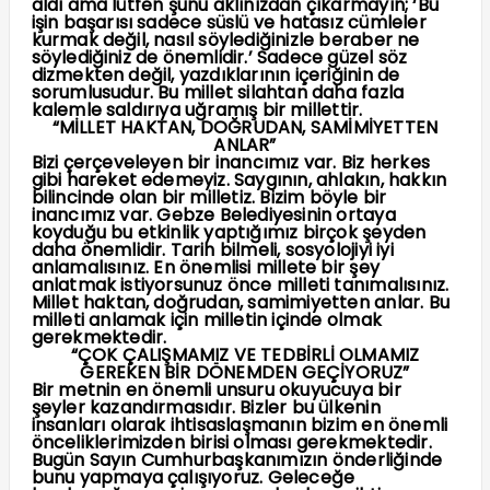
aldı ama lütfen şunu aklınızdan çıkarmayın; ‘Bu
işin başarısı sadece süslü ve hatasız cümleler
kurmak değil, nasıl söylediğinizle beraber ne
söylediğiniz de önemlidir.’ Sadece güzel söz
dizmekten değil, yazdıklarının içeriğinin de
sorumlusudur. Bu millet silahtan daha fazla
kalemle saldırıya uğramış bir millettir.
“MİLLET HAKTAN, DOĞRUDAN, SAMİMİYETTEN
ANLAR”
Bizi çerçeveleyen bir inancımız var. Biz herkes
gibi hareket edemeyiz. Saygının, ahlakın, hakkın
bilincinde olan bir milletiz. Bizim böyle bir
inancımız var. Gebze Belediyesinin ortaya
koyduğu bu etkinlik yaptığımız birçok şeyden
daha önemlidir. Tarih bilmeli, sosyolojiyi iyi
anlamalısınız. En önemlisi millete bir şey
anlatmak istiyorsunuz önce milleti tanımalısınız.
Millet haktan, doğrudan, samimiyetten anlar. Bu
milleti anlamak için milletin içinde olmak
gerekmektedir.
“ÇOK ÇALIŞMAMIZ VE TEDBİRLİ OLMAMIZ
GEREKEN BİR DÖNEMDEN GEÇİYORUZ”
Bir metnin en önemli unsuru okuyucuya bir
şeyler kazandırmasıdır. Bizler bu ülkenin
insanları olarak ihtisaslaşmanın bizim en önemli
önceliklerimizden birisi olması gerekmektedir.
Bugün Sayın Cumhurbaşkanımızın önderliğinde
bunu yapmaya çalışıyoruz. Geleceğe