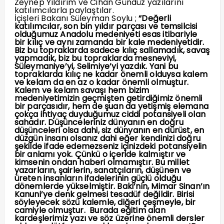
Zeynep Yıldırım ve Cihan Gündüz yazılarını
katılımcılarla paylaştılar.
İçişleri Bakanı Süleyman Soylu ;
“Değerli
katılımcılar, son bin yıldır parçası ve temsilcisi
olduğumuz Anadolu medeniyeti esas itibariyle
bir kılıç ve aynı zamanda bir kale medeniyetidir.
Biz bu topraklarda sadece kılıç sallamadık, savaş
yapmadık, biz bu topraklarda mesneviyi,
Süleymaniye’yi, Selimiye’yi yazdık. Yani bu
topraklarda kılıç ne kadar önemli olduysa kalem
ve kelam da en az o kadar önemli olmuştur.
Kalem ve kelam savaşı hem bizim
medeniyetimizin geçmişten getirdiğimiz önemli
bir parçasıdır, hem de şuan da yetişmiş elemana
çokça ihtiyaç duyduğumuz ciddi potansiyeli olan
sahadır. Düşünceleriniz dünyanın en doğru
düşünceleri olsa dahi, siz dünyanın en dürüst, en
düzgün insanı olsanız dahi eğer kendinizi doğru
şekilde ifade edemezseniz içinizdeki potansiyelin
bir anlamı yok. Çünkü o içeride kalmıştır ve
kimsenin ondan haberi olmamıştır. Bu millet
yazarların, şairlerin, sanatçıların, düşünen ve
üreten insanların ifadelerinin güçlü olduğu
dönemlerde yükselmiştir. Baki’nin, Mimar Sinan’ın
Kanuni’ye denk gelmesi tesadüf değildir. Birisi
söyleyecek sözü kalemle, diğeri çeşmeyle, bir
camiyle olmuştur. Burada eğitim alan
kardeşlerimiz yazı ve söz üzerine önemli dersler