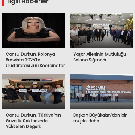
İlgili Haberler
Cansu Durkun, Polonya
Yaşar Ailesinin Mutluluğu
Browista 2025’te
Salona Sığmadı
Uluslararası Jüri Koordinatör
Koltuğunda
Cansu Durkun, Türkiye’nin
Başkan Büyükakın’dan bir
Güzellik Sektöründe
müjde daha
Yükselen Değeri:
Almanya’dan Sonra