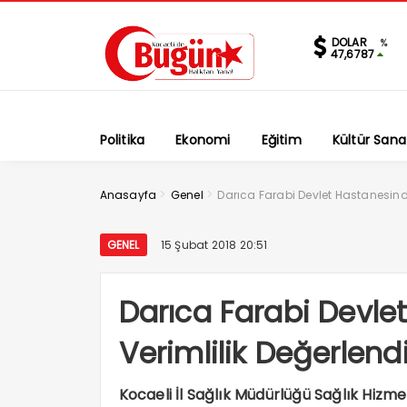
DOLAR
%
47,6787
Politika
Ekonomi
Eğitim
Kültür Sana
>
>
Anasayfa
Genel
Darıca Farabi Devlet Hastanesinde
GENEL
15 Şubat 2018 20:51
Darıca Farabi Devle
Verimlilik Değerlend
Kocaeli İl Sağlık Müdürlüğü Sağlık Hizmet