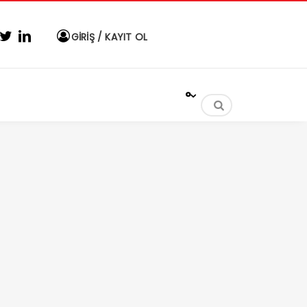
GİRİŞ / KAYIT OL
°