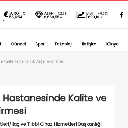
EURO
ALTIN
BIST
%
%2,59
-0.03%
55,1254
6,660,55
1.690,16
t
Güncel
Spor
Teknoloji
İletişim
Künye
 Kalite ve Verimlilik Değerlendirmesi
t Hastanesinde Kalite ve
irmesi
leri/İlaç ve Tıbbi Cihaz Hizmetleri Başkanlığı