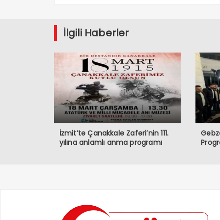
İlgili Haberler
İzmit’te Çanakkale Zaferi’nin 111.
Gebze
yılına anlamlı anma programı
Prog