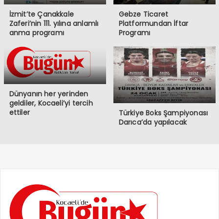
İzmit’te Çanakkale
Gebze Ticaret
Zaferi’nin 111. yılına anlamlı
Platformundan İftar
anma programı
Programı
Dünyanın her yerinden
geldiler, Kocaeli’yi tercih
ettiler
Türkiye Boks Şampiyonası
Darıca’da yapılacak