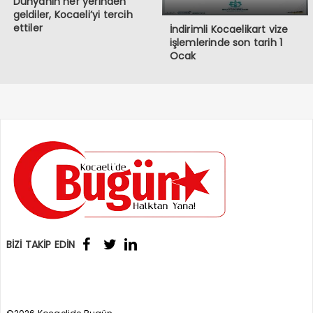
Dünyanın her yerinden
geldiler, Kocaeli’yi tercih
ettiler
İndirimli Kocaelikart vize
işlemlerinde son tarih 1
Ocak
BİZİ TAKİP EDİN