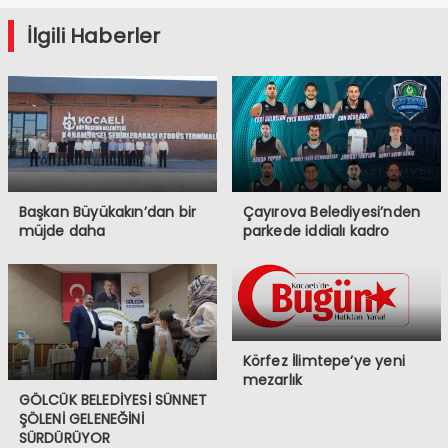
İlgili Haberler
Başkan Büyükakın’dan bir
Çayırova Belediyesi’nden
müjde daha
parkede iddialı kadro
Körfez İlimtepe’ye yeni
mezarlık
GÖLCÜK BELEDİYESİ SÜNNET
ŞÖLENİ GELENEĞİNİ
SÜRDÜRÜYOR