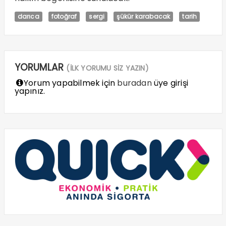
darıca
fotoğraf
sergi
şükür karabacak
tarih
YORUMLAR
(İLK YORUMU SİZ YAZIN)
Yorum yapabilmek için
buradan
üye girişi
yapınız.