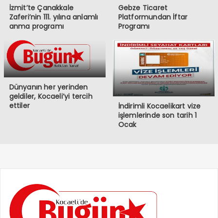
İzmit’te Çanakkale
Gebze Ticaret
Zaferi’nin 111. yılına anlamlı
Platformundan İftar
anma programı
Programı
Dünyanın her yerinden
geldiler, Kocaeli’yi tercih
ettiler
İndirimli Kocaelikart vize
işlemlerinde son tarih 1
Ocak